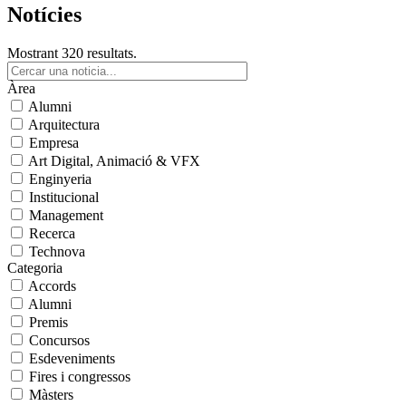
Notícies
Mostrant 320 resultats.
Àrea
Alumni
Arquitectura
Empresa
Art Digital, Animació & VFX
Enginyeria
Institucional
Management
Recerca
Technova
Categoria
Accords
Alumni
Premis
Concursos
Esdeveniments
Fires i congressos
Màsters