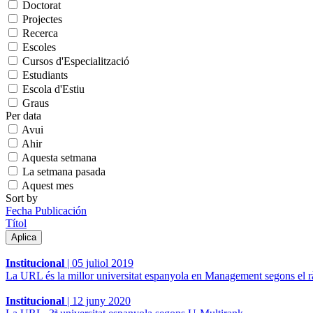
Doctorat
Projectes
Recerca
Escoles
Cursos d'Especialització
Estudiants
Escola d'Estiu
Graus
Per data
Avui
Ahir
Aquesta setmana
La setmana pasada
Aquest mes
Sort by
Fecha Publicación
Títol
Institucional
|
05 juliol 2019
La URL és la millor universitat espanyola en Management segons el 
Institucional
|
12 juny 2020