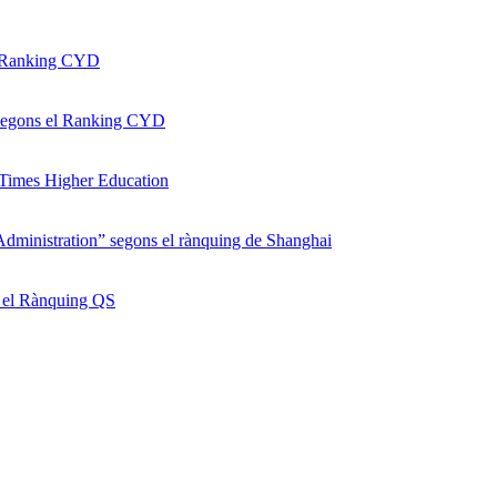
el Ranking CYD
, segons el Ranking CYD
l Times Higher Education
Administration” segons el rànquing de Shanghai
ns el Rànquing QS