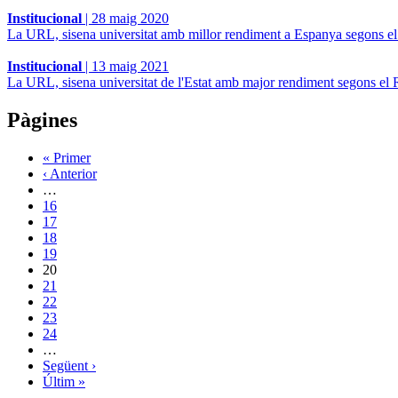
Institucional
|
28 maig 2020
La URL, sisena universitat amb millor rendiment a Espanya segons
Institucional
|
13 maig 2021
La URL, sisena universitat de l'Estat amb major rendiment segons 
Pàgines
« Primer
‹ Anterior
…
16
17
18
19
20
21
22
23
24
…
Següent ›
Últim »