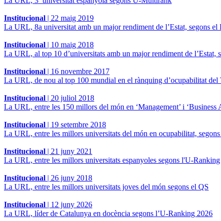
La URL, 3ª universitat espanyola segons U-Multirank
Institucional
|
22 maig 2019
La URL, 8a universitat amb un major rendiment de l’Estat, segons 
Institucional
|
10 maig 2018
La URL, al top 10 d’universitats amb un major rendiment de l’Estat
Institucional
|
16 novembre 2017
La URL, de nou al top 100 mundial en el rànquing d’ocupabilitat de
Institucional
|
20 juliol 2018
La URL, entre les 150 millors del món en ‘Management’ i ‘Business 
Institucional
|
19 setembre 2018
La URL, entre les millors universitats del món en ocupabilitat, sego
Institucional
|
21 juny 2021
La URL, entre les millors universitats espanyoles segons l'U-Ranking
Institucional
|
26 juny 2018
La URL, entre les millors universitats joves del món segons el QS
Institucional
|
12 juny 2026
La URL, líder de Catalunya en docència segons l’U-Ranking 2026