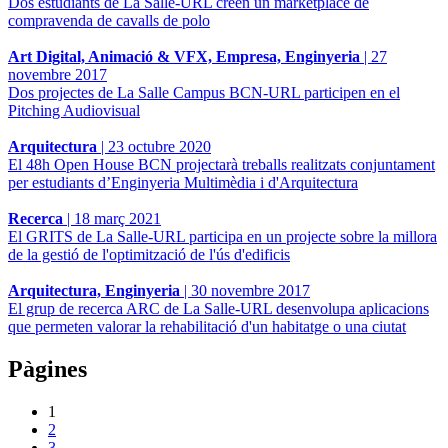
Dos estudiants de La Salle-URL creen un marketplace de
compravenda de cavalls de polo
Art Digital, Animació & VFX, Empresa, Enginyeria
|
27
novembre 2017
Dos projectes de La Salle Campus BCN-URL participen en el
Pitching Audiovisual
Arquitectura
|
23 octubre 2020
El 48h Open House BCN projectarà treballs realitzats conjuntament
per estudiants d’Enginyeria Multimèdia i d'Arquitectura
Recerca
|
18 març 2021
El GRITS de La Salle-URL participa en un projecte sobre la millora
de la gestió de l'optimització de l'ús d'edificis
Arquitectura, Enginyeria
|
30 novembre 2017
El grup de recerca ARC de La Salle-URL desenvolupa aplicacions
que permeten valorar la rehabilitació d'un habitatge o una ciutat
Pàgines
1
2
3