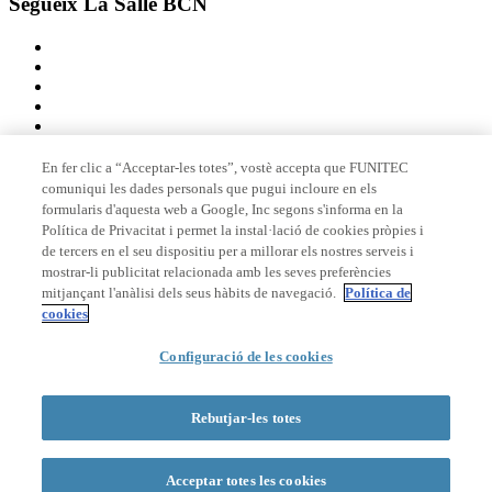
Segueix La Salle BCN
En fer clic a “Acceptar-les totes”, vostè accepta que FUNITEC
comuniqui les dades personals que pugui incloure en els
Membre de
formularis d'aquesta web a Google, Inc segons s'informa en la
Política de Privacitat i permet la instal·lació de cookies pròpies i
de tercers en el seu dispositiu per a millorar els nostres serveis i
mostrar-li publicitat relacionada amb les seves preferències
Acreditacions
mitjançant l'anàlisi dels seus hàbits de navegació.
Política de
cookies
Configuració de les cookies
© 2026 La Salle Campus Barcelona - URL |
Avís legal
|
Política de
privacitat
|
Política de cookies
Rebutjar-les totes
Formulari de cerca
Acceptar totes les cookies