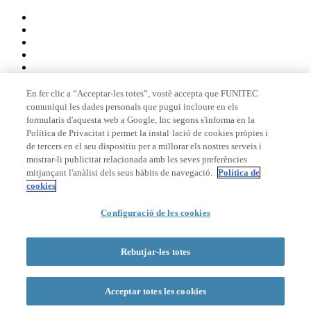
En fer clic a “Acceptar-les totes”, vostè accepta que FUNITEC
comuniqui les dades personals que pugui incloure en els
Membre de
formularis d'aquesta web a Google, Inc segons s'informa en la
Política de Privacitat i permet la instal·lació de cookies pròpies i
de tercers en el seu dispositiu per a millorar els nostres serveis i
mostrar-li publicitat relacionada amb les seves preferències
Acreditacions
mitjançant l'anàlisi dels seus hàbits de navegació.
Política de
cookies
Configuració de les cookies
© 2026 La Salle Campus Barcelona - URL |
Avís legal
|
Política de
privacitat
|
Política de cookies
Rebutjar-les totes
Formulari de cerca
Acceptar totes les cookies