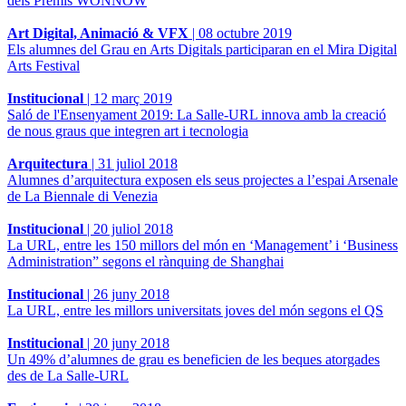
dels Premis WONNOW
Art Digital, Animació & VFX
|
08 octubre 2019
Els alumnes del Grau en Arts Digitals participaran en el Mira Digital
Arts Festival
Institucional
|
12 març 2019
Saló de l'Ensenyament 2019: La Salle-URL innova amb la creació
de nous graus que integren art i tecnologia
Arquitectura
|
31 juliol 2018
Alumnes d’arquitectura exposen els seus projectes a l’espai Arsenale
de La Biennale di Venezia
Institucional
|
20 juliol 2018
La URL, entre les 150 millors del món en ‘Management’ i ‘Business
Administration” segons el rànquing de Shanghai
Institucional
|
26 juny 2018
La URL, entre les millors universitats joves del món segons el QS
Institucional
|
20 juny 2018
Un 49% d’alumnes de grau es beneficien de les beques atorgades
des de La Salle-URL