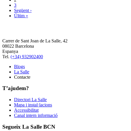
3
Següent ›
Últim »
Carrer de Sant Joan de La Salle, 42
08022 Barcelona
Espanya
Tel.
(+34) 932902400
Blogs
La Salle
Contacte
T’ajudem?
Directori La Salle
Mapa i instal·lacions
Accessibilitat
Canal intern informació
Segueix La Salle BCN