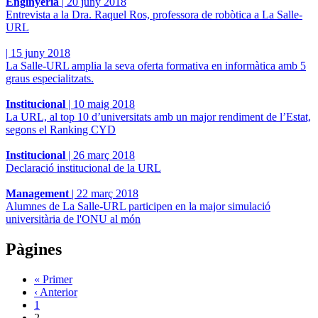
Enginyeria
|
20 juny 2018
Entrevista a la Dra. Raquel Ros, professora de robòtica a La Salle-
URL
|
15 juny 2018
La Salle-URL amplia la seva oferta formativa en informàtica amb 5
graus especialitzats.
Institucional
|
10 maig 2018
La URL, al top 10 d’universitats amb un major rendiment de l’Estat,
segons el Ranking CYD
Institucional
|
26 març 2018
Declaració institucional de la URL
Management
|
22 març 2018
Alumnes de La Salle-URL participen en la major simulació
universitària de l'ONU al món
Pàgines
« Primer
‹ Anterior
1
2