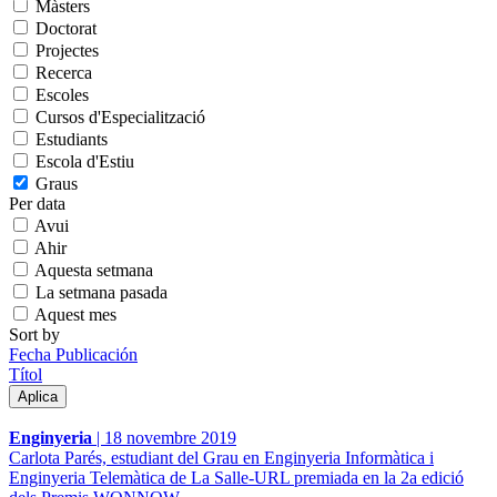
Màsters
Doctorat
Projectes
Recerca
Escoles
Cursos d'Especialització
Estudiants
Escola d'Estiu
Graus
Per data
Avui
Ahir
Aquesta setmana
La setmana pasada
Aquest mes
Sort by
Fecha Publicación
Títol
Enginyeria
|
18 novembre 2019
Carlota Parés, estudiant del Grau en Enginyeria Informàtica i
Enginyeria Telemàtica de La Salle-URL premiada en la 2a edició