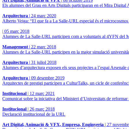
Art Digital, Animació & VFX
|
08 octubre 2019
Els alumnes del Grau en Arts Digitals participaran en el Mira Digital A
Arquitectura
|
24 març 2020
Alberto Veiga: “El que fa a La Salle-URL especial és el microcosmos qu
|
05 març 2018
Alumnes de La Salle-URL participen com a voluntaris al 4YFN de
Management
|
22 març 2018
Alumnes de La Salle-URL participen en la major simulació universit
Arquitectura
|
31 juliol 2018
Alumnes d’arquitectura exposen els seus projectes a l’espai Arsenale
Arquitectura
|
09 desembre 2019
Arquitectes de prestigi participen a CulturTalks, un cicle de conferèn
Institucional
|
12 març 2021
Comunicat sobre la iniciativa del Ministeri d’Universitats de reforma
Institucional
|
26 març 2018
Declaració institucional de la URL
Art Digital, Animació & VFX, Empresa, Enginyeria
|
27 novembr