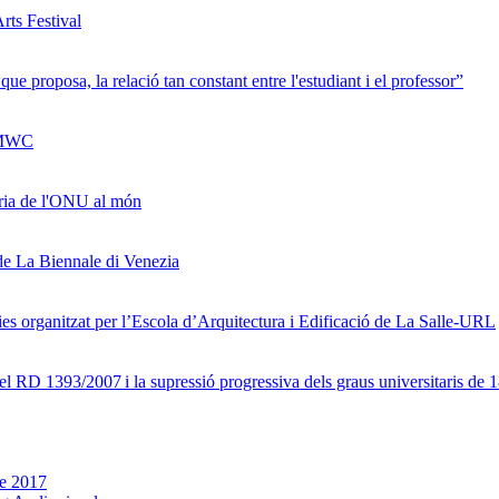
rts Festival
e proposa, la relació tan constant entre l'estudiant i el professor”
l MWC
ària de l'ONU al món
 de La Biennale di Venezia
cies organitzat per l’Escola d’Arquitectura i Edificació de La Salle-URL
r el RD 1393/2007 i la supressió progressiva dels graus universitaris d
e 2017