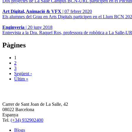
Dos projectes de La Salle Campus BCN-URL participen en el Pitchin
Art Digital, Animació & VFX
|
07 febrer 2020
Els alumnes del Grau en Arts Digitals participen en el Llum BCN 20
Enginyeria
|
20 juny 2018
Entrevista a la Dra. Raquel Ros, professora de robòtica a La Salle-U
Pàgines
1
2
3
Següent ›
Últim »
Carrer de Sant Joan de La Salle, 42
08022 Barcelona
Espanya
Tel.
(+34) 932902400
Blogs