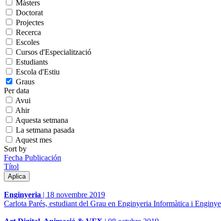
Màsters
Doctorat
Projectes
Recerca
Escoles
Cursos d'Especialització
Estudiants
Escola d'Estiu
Graus
Per data
Avui
Ahir
Aquesta setmana
La setmana pasada
Aquest mes
Sort by
Fecha Publicación
Títol
Enginyeria
|
18 novembre 2019
Carlota Parés, estudiant del Grau en Enginyeria Informàtica i Eng