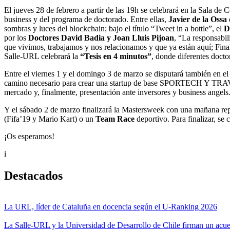
El jueves 28 de febrero a partir de las 19h se celebrará en la Sala de 
business y del programa de doctorado. Entre ellas,
Javier de la Ossa
sombras y luces del blockchain; bajo el título “Tweet in a bottle”, el
D
por los
Doctores David Badia y Joan Lluis Pijoan
, “La responsabil
que vivimos, trabajamos y nos relacionamos y que ya están aquí; Fin
Salle-URL celebrará la
“Tesis en 4 minutos”
, donde diferentes doct
Entre el viernes 1 y el domingo 3 de marzo se disputará también en e
camino necesario para crear una startup de base SPORTECH Y TRAVELT
mercado y, finalmente, presentación ante inversores y business ange
Y el sábado 2 de marzo finalizará la Mastersweek con una mañana reple
(Fifa’19 y Mario Kart) o un
Team Race
deportivo. Para finalizar, se 
¡Os esperamos!
i
Destacados
La URL, líder de Cataluña en docencia según el U-Ranking 2026
La Salle-URL y la Universidad de Desarrollo de Chile firman un acue