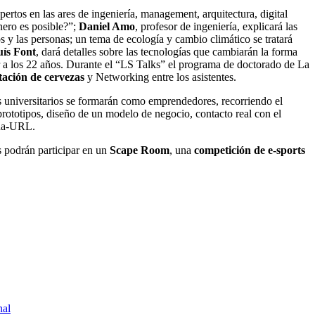
pertos en las ares de ingeniería, management, arquitectura, digital
ero es posible?”;
Daniel Amo
, profesor de ingeniería, explicará las
os y las personas; un tema de ecología y cambio climático se tratará
ís Font
, dará detalles sobre las tecnologías que cambiarán la forma
ir a los 22 años. Durante el “LS Talks” el programa de doctorado de La
stación de cervezas
y Networking entre los asistentes.
s universitarios se formarán como emprendedores, recorriendo el
totipos, diseño de un modelo de negocio, contacto real con el
ona-URL.
s podrán participar en un
Scape Room
, una
competición de e-sports
nal