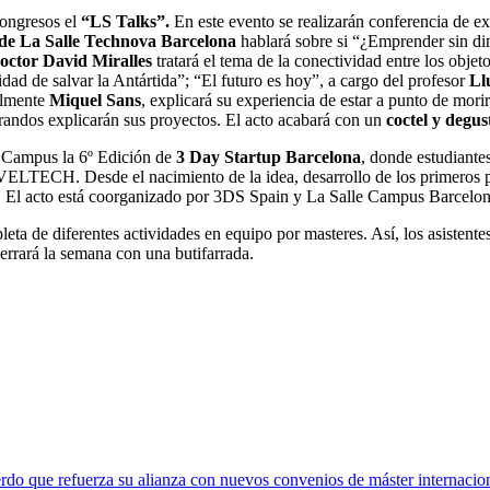
Congresos el
“LS Talks”.
En este evento se realizarán conferencia de ex
 de La Salle Technova Barcelona
hablará sobre si “¿Emprender sin din
octor David Miralles
tratará el tema de la conectividad entre los objet
idad de salvar la Antártida”; “El futuro es hoy”, a cargo del profesor
Llu
almente
Miquel Sans
, explicará su experiencia de estar a punto de mor
orandos explicarán sus proyectos. El acto acabará con un
coctel y degu
l Campus la 6º Edición de
3 Day Startup Barcelona
, donde estudiante
ECH. Desde el nacimiento de la idea, desarrollo de los primeros pro
ls. El acto está coorganizado por 3DS Spain y La Salle Campus Barcel
ta de diferentes actividades en equipo por masteres. Así, los asistente
cerrará la semana con una butifarrada.
rdo que refuerza su alianza con nuevos convenios de máster internacio