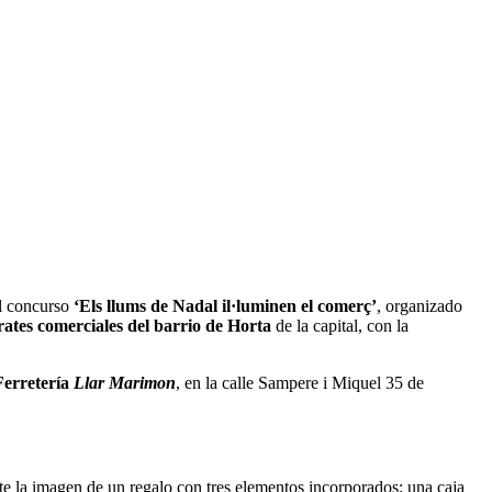
el concurso
‘Els llums de Nadal il·luminen el comerç’
, organizado
rates comerciales del barrio de Horta
de la capital, con la
Ferretería
Llar Marimon
, en la calle Sampere i Miquel 35 de
ate la imagen de un regalo con tres elementos incorporados: una caja