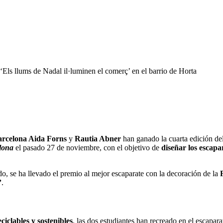
Els llums de Nadal il·luminen el comerç’ en el barrio de Horta
arcelona Aida Forns
y
Rautia Abner
han ganado la cuarta edición d
lona
el pasado 27 de noviembre, con el objetivo de
diseñar los escapa
o, se ha llevado el premio al mejor escaparate con la decoración de la
’
.
ciclables y sostenibles
, las dos estudiantes han recreado en el escapar