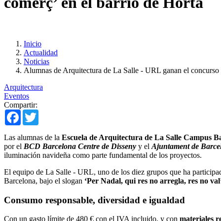
comerç’ en el barrio de Horta
Inicio
Actualidad
Noticias
Alumnas de Arquitectura de La Salle - URL ganan el concurso ‘
Arquitectura
Eventos
Compartir:
Facebook
Twitter
Las alumnas de la
Escuela de Arquitectura de La Salle Campus B
por el
BCD Barcelona Centre de Disseny
y el
Ajuntament de Barce
iluminación navideña como parte fundamental de los proyectos.
El equipo de La Salle - URL, uno de los diez grupos que ha participad
Barcelona, bajo el slogan
‘Per Nadal, qui res no arregla, res no val
Consumo responsable, diversidad e igualdad
Con un gasto límite de 480 € con el IVA incluido, y con
materiales re