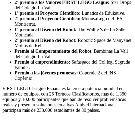
2º premio a los Valores FIRST LEGO League:
Star Drops
del Colegio La Vall.
1º premio al Proyecto Científico:
Lunatics de Edukative.
2º premio al Proyecto Científico:
MoonsaLego del IES
Montserrat.
1º premio al Diseño del Robot:
The Wall-e 's de La Salle
Montcada.
2º premio al Diseño del Robot:
Robotic Space de Manyanet
Molins de Rei.
Premio al Comportamiento del Robot
: Bambinas La Vall
del Colegio La Vall.
Premio al emprendimiento:
Safaspace del Col.legi Sagrada
Familia.
Premio a las jóvenes promesas:
Copernic 2 del INS
Copèrnic
FIRST LEGO League España es la tercera potencia mundial en
número de equipos, con 25 Torneos Clasificatorios, más de 1.350
equipos y 10.000 participantes que han de resolver problemáticas
reales y presentar soluciones creativas A nivel internacional,
participan más de 233.000 estudiantes de 80 países.