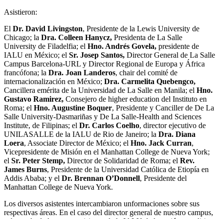
Asistieron:
El
Dr. David Livingston
, Presidente de la Lewis University de
Chicago; la
Dra. Colleen Hanycz,
Presidenta de La Salle
University de Filadelfia; el
Hno. Andrés Govela,
presidente de
IALU en México; el
Sr. Josep Santos,
Director General de La Salle
Campus Barcelona-URL y Director Regional de Europa y África
francófona; la
Dra. Joan Landeros
, chair del comité de
internacionalización en México;
Dra.
Carmelita Quebengco,
Cancillera emérita de la Universidad de La Salle en Manila; el
Hno.
Gustavo Ramirez,
Consejero de higher education del Instituto en
Roma; el
Hno. Augustine Boquer
, Presidente y Canciller de De La
Salle University-Dasmariñas y De La Salle-Health and Sciences
Institute, de Filipinas; el
Dr. Carlos Coelho
, director ejecutivo de
UNILASALLE de la IALU de Rio de Janeiro; la
Dra. Diana
Loera
, Associate Director de México; el
Hno. Jack Curran
,
Vicepresidente de Misión en el Manhattan College de Nueva York;
el
Sr. Peter Stemp,
Director de Solidaridad de Roma; el
Rev.
James Burns
, Presidente de la Universidad Católica de Etiopía en
Addis Ababa; y el
Dr. Brennan O’Donnell
, Presidente del
Manhattan College de Nueva York.
Los diversos asistentes intercambiaron unformaciones sobre sus
respectivas áreas. En el caso del director general de nuestro campus,