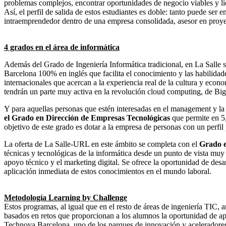
problemas complejos, encontrar oportunidades de negocio viables y li
Así, el perfil de salida de estos estudiantes es doble: tanto puede s
intraemprendedor dentro de una empresa consolidada, asesor en proyec
4 grados en el área de informática
Además del Grado de Ingeniería Informática tradicional, en La Salle
Barcelona 100% en inglés que facilita el conocimiento y las habilidade
internacionales que acercan a la experiencia real de la cultura y econ
tendrán un parte muy activa en la revolución cloud computing, de Big D
Y para aquellas personas que estén interesadas en el management y l
el Grado en Dirección de Empresas Tecnológicas
que permite en 5,
objetivo de este grado es dotar a la empresa de personas con un perfil
La oferta de La Salle-URL en este ámbito se completa con el
Grado e
técnicas y tecnológicas de la informática desde un punto de vista muy p
apoyo técnico y el marketing digital. Se ofrece la oportunidad de desa
aplicación inmediata de estos conocimientos en el mundo laboral.
Metodología Learning by Challenge
Estos programas, al igual que en el resto de áreas de ingeniería TIC
basados en retos que proporcionan a los alumnos la oportunidad de ap
Technova Barcelona, uno de los parques de innovación y aceleradores