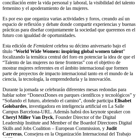
conciliación entre la vida personal y laboral, la visibilidad del talento
femenino y el apoderamiento de las mujeres.
Es por eso que organiza varias actividades y foros, creando así un
espacio de reflexión y debate donde compartir experiencias y buenas
prácticas para diseñar conjuntamente la sociedad que queremos en el
futuro con igualdad de oportunidades.
Esta edición de
Femtalent
celebra su décimo aniversario bajo el
título “
World Wide Women: inspiring global women talent
”
focalizando la temática central del foro en potenciar la idea de que el
“Talento de las mujeres no tiene fronteras” con el objetivo de
mostrar mujeres referentes en el ámbito internacional que formen
parte de proyectos de impacto internacional tanto en el mundo de la
ciencia, la tecnología, la emprendeduría y la innovación.
Durante la jornada se celebrarán diferentes mesas redondas para
hablar sobre “DonesxDones en parques científicos y tecnológicos” y
“Soñando el futuro, abriendo el camino”, donde participa
Elisabet
Golobardes
, investigadora en inteligencia artificial en La Salle
Campus Barcelona-URL. Además habrá dos keynote speaker con
Cheryl Miller Van Dyck
, Founder Director of the Digital
Leadership Institute and Member of the Boardof Directores Digital
Skills and Jobs Coalition – European Commission, y
Judit
Carreras
, Consejera en la Organización Internacional del Trabajo