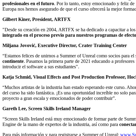
profesionales en el futuro
. Por lo tanto, estoy emocionado y feliz de
Europa nos hemos asegurado de que el curso ofrecerá la mejor forma
Gilbert Kiner, President, ARTFX
"Desde su creación en 2004, ARTFX se ha dedicado a capacitar a los es
integrado en el proceso previo para nuestros programas de efecto
Miljana Jovović, Executive Director, Crater Training Center
“Estamos felices de unirnos a Summer of Unreal como socios para el
continente
. Pasamos la primera parte de 2021 educando a profesores 
introducir el software a sus estudiantes".
Katja Schmid, Visual Effects and Post Production Professor, Ho
“Muchos artistas de la industria han estado esperando este curso. A
del curso ha sido fantástica. ¡Es una oportunidad increíble no solo p
proyecto a gran escala y emocionados de poder contribuir”.
Gareth Lee, Screen Skills Ireland Manager
“Screen Skills Ireland está muy emocionado de formar parte de Summer
Engine de la mano de expertos de la industria, así como para
conecta
Para más información y para registrarse a Summer of Unreal:
www.Su