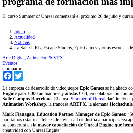
programa de formación más imp
El curso Summer of Unreal comenzará el próximo 26 de julio y durar
Inicio
Actualidad
Noticias
La Salle-URL, Escape Studios, Epic Games y otras escuelas d
Arte Digital, Animación & VFX
Eventos
Compartir:
Facebook
Twitter
La empresa de desarrollo de videojuegos
Epic Games
se ha aliado c
Engine
para 1.000 animadores y artistas CGI, en colaboración con un 
Salle Campus Barcelona
. El curso
Summer of Unreal
dará inicio el
Animation Workshop
, la francesa
ARTFX
, la alemana
Hochschule
Mark Flanagan, Education Partner Manager de Epic Games
: “S
podríamos estar más felices de invitar a la industria a participar. Es
se convertirá en
la mayor capacitación de Unreal Engine que hemos
creatividad con Unreal Engine".