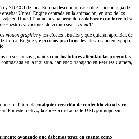
ción y 3D CGI de toda Europa descubran más sobre la tecnología de
 enseñar Unreal Engine centrada en la animación, en uno de los
ndizaje en Unreal Engine nos ha permitido
colaborar con increíbles
 que vuestras vacaciones de verano sean
Unreal
!".
los
motion graphics
y los efectos visuales y que quieran aprender, de
o de Unreal Engine y
ejercicios prácticos
llevados a cabo en equipo,
jo.
ios en sus cursos garantiza que
los tutores atiendan las preguntas
contrastada en la industria, habiendo trabajado en Peerless Camera,
nunca el futuro de c
ualquier creación de contenido visual y en
ión. Por este motivo, la apuesta de La Salle-URL por impulsar
larmente avanzado que debemos tener en cuenta como