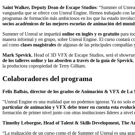
Saint Walker, Deputy Dean de Escape Studios
: “Summer of Unreal
vanguardia que se ofrece con Unreal Engine. Hemos trabajado con las
programas de formación más ambiciosos en los que ha estado involucr
socios académicos de las mejores escuelas de animación del mun
Summer of Unreal se impartirá
online en inglés y es gratuito
para tod
manera informal y en grupo, sobre Unreal Engine. El curso contará 
así como
clases magistrales
de algunas de las principales compañías y
Mark Spevick
, Head of 3D VFX de Escape Studios, será el
showru
de los talleres online y las aborden a través de la guía de Spevick
,
la productora copropiedad de Terry Gilliam.
Colaboradores del programa
Felix Balbás, director de los grados de Animación & VFX de La
"Unreal Engine es una realidad que no podemos ignorar. Ya no solo en
particular de animación y VFX debe tener en cuenta esta evoluc
formación de primer nivel junto con otras instituciones líderes a nive
Timothy Leborgne, Head of Talent & Skills Development, The A
“La realización de un curso como el de Summer of Unreal es una gran