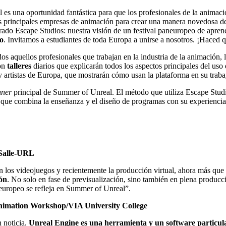
 es una oportunidad fantástica para que los profesionales de la anima
 principales empresas de animación para crear una manera novedosa de
ado Escape Studios: nuestra visión de un festival paneuropeo de apre
do
. Invitamos a estudiantes de toda Europa a unirse a nosotros. ¡Haced
os aquellos profesionales que trabajan en la industria de la animación, 
con
talleres
diarios que explicarán todos los aspectos principales del us
 artistas de Europa, que mostrarán cómo usan la plataforma en su traba
nner
principal de Summer of Unreal. El método que utiliza Escape Stud
 que combina la enseñanza y el diseño de programas con su experiencia 
 Salle-URL
 los videojuegos y recientemente la producción virtual, ahora más que 
ión
. No solo en fase de previsualización, sino también en plena producc
l europeo se refleja en Summer of Unreal”.
nimation Workshop/VIA University College
 noticia.
Unreal Engine es una herramienta y un software particu