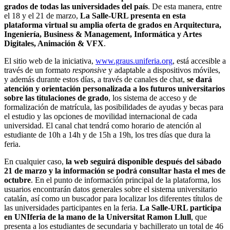
grados de todas las universidades del país
. De esta manera, entre
el 18 y el 21 de marzo,
La Salle-URL presenta en esta
plataforma virtual su amplia oferta de grados en Arquitectura,
Ingeniería, Business & Management, Informática y Artes
Digitales, Animación & VFX
.
El sitio web de la iniciativa,
www.graus.uniferia.org
, está accesible a
través de un formato
responsive
y adaptable a dispositivos móviles,
y además durante estos días, a través de canales de chat,
se dará
atención y orientación personalizada a los futuros universitarios
sobre las titulaciones de grado
, los sistema de acceso y de
formalización de matrícula, las posibilidades de ayudas y becas para
el estudio y las opciones de movilidad internacional de cada
universidad. El canal chat tendrá como horario de atención al
estudiante de 10h a 14h y de 15h a 19h, los tres días que dura la
feria.
En cualquier caso,
la web seguirá disponible después del sábado
21 de marzo y la información se podrá consultar hasta el mes de
octubre
. En el punto de información principal de la plataforma, los
usuarios encontrarán datos generales sobre el sistema universitario
catalán, así como un buscador para localizar los diferentes títulos de
las universidades participantes en la feria.
La Salle-URL participa
en UNIferia de la mano de la Universitat Ramon Llull
, que
presenta a los estudiantes de secundaria y bachillerato un total de 46