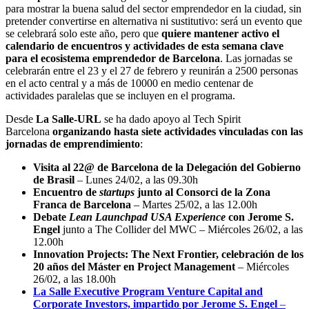
para mostrar la buena salud del sector emprendedor en la ciudad, sin
pretender convertirse en alternativa ni sustitutivo: será un evento que
se celebrará solo este año, pero que
quiere mantener activo el
calendario de encuentros y actividades de esta semana clave
para el ecosistema emprendedor de Barcelona
. Las jornadas se
celebrarán entre el 23 y el 27 de febrero y reunirán a 2500 personas
en el acto central y a más de 10000 en medio centenar de
actividades paralelas que se incluyen en el programa.
Desde
La Salle-URL
se ha dado apoyo al Tech Spirit
Barcelona
organizando hasta siete actividades vinculadas con las
jornadas de emprendimiento
:
Visita al 22@ de Barcelona de la Delegación del Gobierno
de Brasil
– Lunes 24/02, a las 09.30h
Encuentro de
startups
junto al Consorci de la Zona
Franca de Barcelona
– Martes 25/02, a las 12.00h
Debate
Lean Launchpad
USA Experience
con Jerome S.
Engel
junto a The Collider del MWC – Miércoles 26/02, a las
12.00h
Innovation Projects: The Next Frontier, celebración de los
20 años del Máster en Project Management
– Miércoles
26/02, a las 18.00h
La Salle Executive Program Venture Capital and
Corporate Investors, impartido por Jerome S. Engel
–