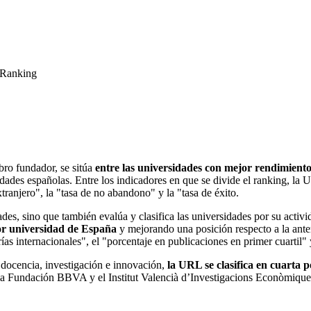
-Ranking
ro fundador, se sitúa
entre las universidades con mejor rendimient
idades españolas. Entre los indicadores en que se divide el ranking, l
ranjero", la "tasa de no abandono" y la "tasa de éxito.
des, sino que también evalúa y clasifica las universidades por su activ
or universidad de España
y mejorando una posición respecto a la ante
as internacionales", el "porcentaje en publicaciones en primer cuartil" 
 docencia, investigación e innovación,
la URL se clasifica en cuarta 
 la Fundación BBVA y el Institut Valencià d’Investigacions Econòmiques 