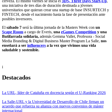
cerveza. El mismo viernes se inicia el
3DS, Three Days Start-Up
,
una iniciativa de tres días de duración destinada a jóvenes
universitarios que quieran crear una startup de base INSURTECH y
FINTECH, desde el nacimiento hasta la fase de presentación ante
posibles inversores.
El
sábado 7
será la última jornada de la Masters Week con
un
Scape Room
a cargo de Everis,
una
eGames Competition
y una
Butifarrada solidaria,
además Gemma Vallet, Profesora - Social
Media Branding & Digital Business Master Program La Salle,
nos
enseñará a ser
influencers
a la vez que vivimos una vida
saludable y sostenible.
i
Destacados
La URL, líder de Cataluña en docencia según el U-Ranking 2026
La Salle-URL y la Universidad de Desarrollo de Chile firman un
acuerdo que refuerza su alianza con nuevos convenios de máster
internacional