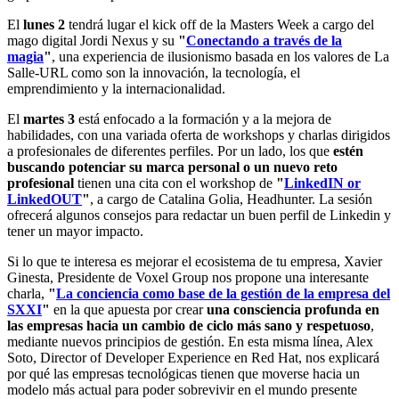
El
lunes 2
tendrá lugar el kick off de la Masters Week a cargo del
mago digital Jordi Nexus y su
"
Conectando a través de la
magia
"
, una experiencia de ilusionismo basada en los valores de La
Salle-URL como son la innovación, la tecnología, el
emprendimiento y la internacionalidad.
El
martes 3
está enfocado a la formación y a la mejora de
habilidades, con una variada oferta de workshops y charlas dirigidos
a profesionales de diferentes perfiles. Por un lado, los que
estén
buscando potenciar su marca personal o un nuevo reto
profesional
tienen una cita con el workshop de
"
LinkedIN or
LinkedOUT
"
, a cargo de Catalina Golia, Headhunter. La sesión
ofrecerá algunos consejos para redactar un buen perfil de Linkedin y
tener un mayor impacto.
Si lo que te interesa es mejorar el ecosistema de tu empresa, Xavier
Ginesta, Presidente de Voxel Group nos propone una interesante
charla,
"
La conciencia como base de la gestión de la empresa del
SXXI
"
en la que apuesta por crear
una consciencia profunda en
las empresas hacia un cambio de ciclo más sano y respetuoso
,
mediante nuevos principios de gestión. En esta misma línea, Alex
Soto, Director of Developer Experience en Red Hat, nos explicará
por qué las empresas tecnológicas tienen que moverse hacia un
modelo más actual para poder sobrevivir en el mundo presente