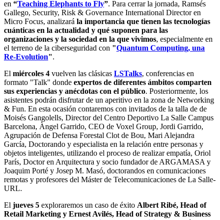
en
“
Teaching Elephants to Fly
”
. Para cerrar la jornada, Ramsés
Gallego, Security, Risk & Governance International Director en
Micro Focus, analizará
la importancia que tienen las tecnologías
cuánticas en la actualidad y qué suponen para las
organizaciones y la sociedad en la que vivimos
, especialmente en
el terreno de la ciberseguridad con
"
Quantum Computing, una
Re-Evolution
"
.
El
miércoles 4
vuelven las clásicas
LSTalks
, conferencias en
formato "Talk" donde
expertos de diferentes ámbitos comparten
sus experiencias y anécdotas con el público
. Posteriormente, los
asistentes podrán disfrutar de un aperitivo en la zona de Networking
& Fun. En esta ocasión contaremos con invitados de la talla de de
Moisés Gangolells, Director del Centro Deportivo La Salle Campus
Barcelona, Àngel Garrido, CEO de Voxel Group, Jordi Garrido,
Agrupación de Defensa Forestal Clot de Bou, Mari Alejandra
García, Doctorando y especialista en la relación entre personas y
objetos inteligentes, utilizando el proceso de realizar empatía, Oriol
París, Doctor en Arquitectura y socio fundador de ARGAMASA y
Joaquim Porté y Josep M. Masó, doctorandos en comunicaciones
remotas y profesores del Máster de Telecomunicaciones de La Salle-
URL.
El
jueves 5
exploraremos un caso de éxito
Albert Ribé, Head of
Retail Marketing y Ernest Avilés, Head of Strategy & Business