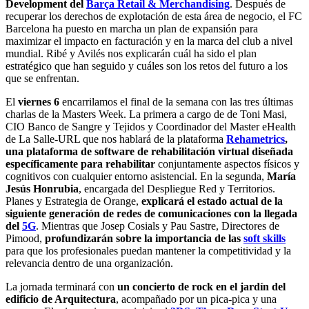
Development del
Barça Retail & Merchandising
. Después de
recuperar los derechos de explotación de esta área de negocio, el FC
Barcelona ha puesto en marcha un plan de expansión para
maximizar el impacto en facturación y en la marca del club a nivel
mundial. Ribé y Avilés nos explicarán cuál ha sido el plan
estratégico que han seguido y cuáles son los retos del futuro a los
que se enfrentan.
El
viernes 6
encarrilamos el final de la semana con las tres últimas
charlas de la Masters Week. La primera a cargo de de Toni Masi,
CIO Banco de Sangre y Tejidos y Coordinador del Master eHealth
de La Salle-URL que nos hablará de la plataforma
Rehametrics
,
una plataforma de software de rehabilitación virtual diseñada
específicamente para rehabilitar
conjuntamente aspectos físicos y
cognitivos con cualquier entorno asistencial. En la segunda,
María
Jesús Honrubia
, encargada del Despliegue Red y Territorios.
Planes y Estrategia de Orange,
explicará el estado actual de la
siguiente generación de redes de comunicaciones con la llegada
del
5G
. Mientras que Josep Cosials y Pau Sastre, Directores de
Pimood,
profundizarán sobre la importancia de las
soft skills
para que los profesionales puedan mantener la competitividad y la
relevancia dentro de una organización.
La jornada terminará con
un concierto de rock en el jardín del
edificio de Arquitectura
, acompañado por un pica-pica y una