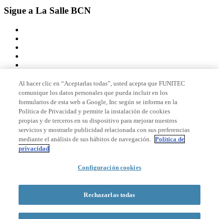
Sigue a La Salle BCN
Al hacer clic en “Aceptarlas todas”, usted acepta que FUNITEC
comunique los datos personales que pueda incluir en los
Miembro de
formularios de esta web a Google, Inc según se informa en la
Política de Privacidad y permite la instalación de cookies
propias y de terceros en su dispositivo para mejorar nuestros
servicios y mostrarle publicidad relacionada con sus preferencias
Acreditaciones
mediante el análisis de sus hábitos de navegación.
Política de
privacidad
Configuración cookies
© 2026 La Salle Campus Barcelona - URL |
Aviso legal
|
Política de
privacidad
|
Política de cookies
Rechazarlas todas
Formulario de búsqueda