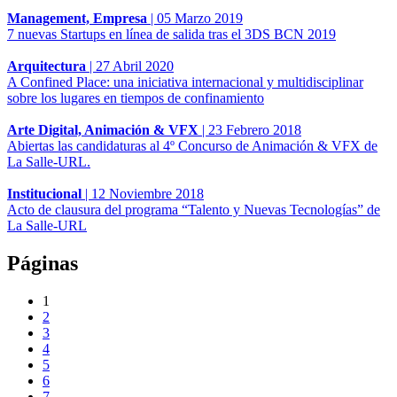
Management, Empresa
|
05 Marzo 2019
7 nuevas Startups en línea de salida tras el 3DS BCN 2019
Arquitectura
|
27 Abril 2020
A Confined Place: una iniciativa internacional y multidisciplinar
sobre los lugares en tiempos de confinamiento
Arte Digital, Animación & VFX
|
23 Febrero 2018
Abiertas las candidaturas al 4º Concurso de Animación & VFX de
La Salle-URL.
Institucional
|
12 Noviembre 2018
Acto de clausura del programa “Talento y Nuevas Tecnologías” de
La Salle-URL
Páginas
1
2
3
4
5
6
7