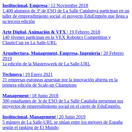
Institucional, Empresa
|
12 Noviembre 2018
1.400 alumnos de 3º de ESO de La Salle Catalunya participan en un
taller de emprendimiento social, el proyecto EduEmprèn que llega a
su tercera edición
Arte Digital, Animación & VFX
|
19 Febrero 2018
140 jóvenes participan en la VEX Robotics Competition y
ClauticCup en La Salle-URL
Arquitectura, Management, Empresa, Ingeniería
|
20 Febrero
2019
1a edición de la Mastersweek de La Salle-URL
Technova
|
19 Enero 2021
21 empresas europeas apuestan por la innovación abierta en la
primera edición de Scale-up Champions
Management
|
18 Junio 2018
300 estudiantes de 3r de ESO de La Salle Cataluña presentan sus
proyectos de emprendimiento social en el cierre de EduEmprèn.
Institucional, Management
|
20 Junio 2019
5 másters de La Salle-URL se sitúan entre los mejores de España
según el ranking de El Mundo