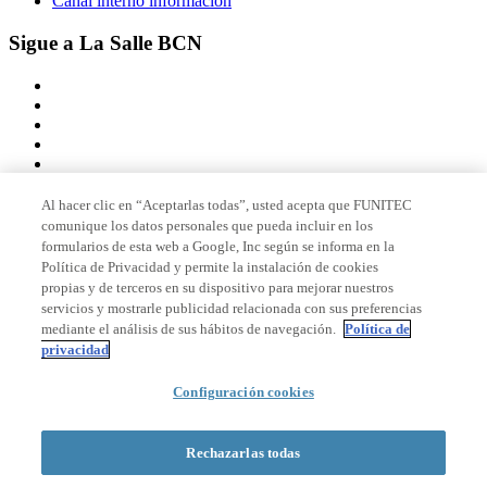
Canal interno información
Sigue a La Salle BCN
Al hacer clic en “Aceptarlas todas”, usted acepta que FUNITEC
comunique los datos personales que pueda incluir en los
Miembro de
formularios de esta web a Google, Inc según se informa en la
Política de Privacidad y permite la instalación de cookies
propias y de terceros en su dispositivo para mejorar nuestros
servicios y mostrarle publicidad relacionada con sus preferencias
Acreditaciones
mediante el análisis de sus hábitos de navegación.
Política de
privacidad
Configuración cookies
© 2026 La Salle Campus Barcelona - URL |
Aviso legal
|
Política de
privacidad
|
Política de cookies
Rechazarlas todas
Formulario de búsqueda