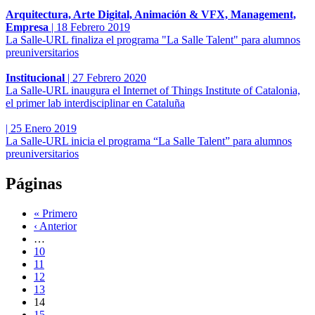
Arquitectura, Arte Digital, Animación & VFX, Management,
Empresa
|
18 Febrero 2019
La Salle-URL finaliza el programa "La Salle Talent" para alumnos
preuniversitarios
Institucional
|
27 Febrero 2020
La Salle-URL inaugura el Internet of Things Institute of Catalonia,
el primer lab interdisciplinar en Cataluña
|
25 Enero 2019
La Salle-URL inicia el programa “La Salle Talent” para alumnos
preuniversitarios
Páginas
« Primero
‹ Anterior
…
10
11
12
13
14
15