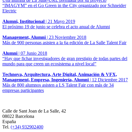
Una alumna de La Salle-URL premiada por su proyecto
“IMAGYM” en el Go Green in the City organizado por Schneider
Electric
Alumni, Institucional
|
21 Mayo 2019
El próximo 19 de junio se celebra el acto anual de Alumni
Management, Alumni
|
23 Noviembre 2018
Más de 900 personas asisten a la 6a edición de La Salle Talent Fair
Alumni
|
07 Junio 2018
“Hay que fichar investigadores de gran prestigio de todas partes del
mundo para que creen un ecosistema a nivel local”
Technova, Arquitectura, Arte Digital, Animación & VFX,
Management, Empresa, Ingeniería, Alumni
|
12 Diciembre 2017
Más de 800 alumnos asisten a LS Talent Fair con más de 34
empresas participantes
Calle de Sant Joan de La Salle, 42
08022 Barcelona
España
Tel.
(+34) 932902400