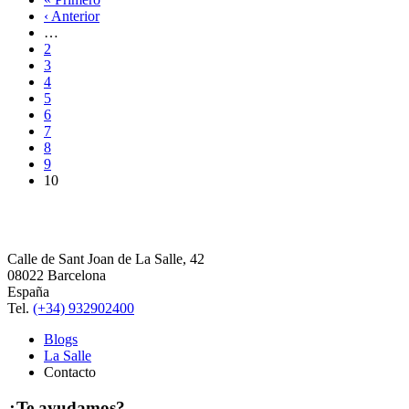
‹ Anterior
…
2
3
4
5
6
7
8
9
10
Calle de Sant Joan de La Salle, 42
08022 Barcelona
España
Tel.
(+34) 932902400
Blogs
La Salle
Contacto
¿Te ayudamos?