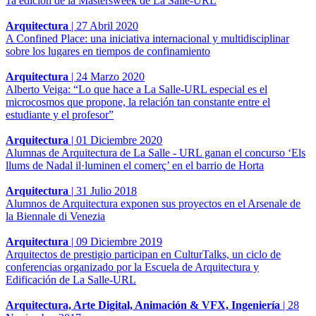
1a edición de la Mastersweek de La Salle-URL
Arquitectura
|
27 Abril 2020
A Confined Place: una iniciativa internacional y multidisciplinar
sobre los lugares en tiempos de confinamiento
Arquitectura
|
24 Marzo 2020
Alberto Veiga: “Lo que hace a La Salle-URL especial es el
microcosmos que propone, la relación tan constante entre el
estudiante y el profesor”
Arquitectura
|
01 Diciembre 2020
Alumnas de Arquitectura de La Salle - URL ganan el concurso ‘Els
llums de Nadal il·luminen el comerç’ en el barrio de Horta
Arquitectura
|
31 Julio 2018
Alumnos de Arquitectura exponen sus proyectos en el Arsenale de
la Biennale di Venezia
Arquitectura
|
09 Diciembre 2019
Arquitectos de prestigio participan en CulturTalks, un ciclo de
conferencias organizado por la Escuela de Arquitectura y
Edificación de La Salle-URL
Arquitectura, Arte Digital, Animación & VFX, Ingeniería
|
28