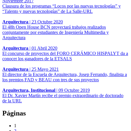
Noviembre 2017
Clausura de los programas “Locos por las nuevas tecnologías” y
“Talento y nuevas tecnologías” de La Salle-URL
Arquitectura
|
23 Octubre 2020
El 48h Open House BCN proyectará trabajos realizados
conjuntamente por estudiantes de Ingeniería Multimedia y
Arquitectura
Arquitectura
|
01 Abril 2020
El concurso de proyectos del FORO CERÁMICO HISPALYT da a
conocer los ganadores de la ETSALS
Arquitectura
|
25 Mayo 2021
El director de la Escuela de Arquitectura, Josep Ferrando, finalista a
los premios FAD y BEAU con tres de sus proyectos
Arquitectura, Institucional
|
09 Octubre 2019
El Dr. Xavier Martín recibe el premio extraordinario de doctorado
de la URL
Páginas
1
2