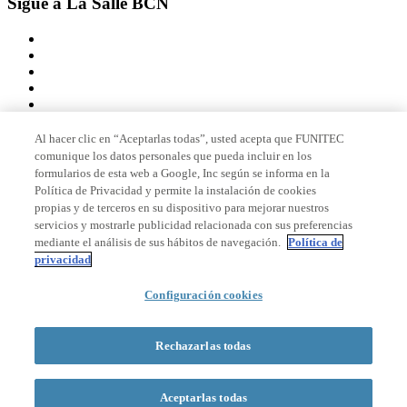
Sigue a La Salle BCN
Al hacer clic en “Aceptarlas todas”, usted acepta que FUNITEC
comunique los datos personales que pueda incluir en los
Miembro de
formularios de esta web a Google, Inc según se informa en la
Política de Privacidad y permite la instalación de cookies
propias y de terceros en su dispositivo para mejorar nuestros
servicios y mostrarle publicidad relacionada con sus preferencias
Acreditaciones
mediante el análisis de sus hábitos de navegación.
Política de
privacidad
Configuración cookies
© 2026 La Salle Campus Barcelona - URL |
Aviso legal
|
Política de
privacidad
|
Política de cookies
Rechazarlas todas
Formulario de búsqueda
Aceptarlas todas