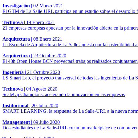
Investigación
|
02 Marzo 2021
El GTM de La Salle-URL participa en un estudio sobre el desarrollo 
Technova
|
19 Enero 2021
21 empresas europeas apuestan por la innovación abierta en la prime
Arquitectura
|
08 Enero 2021
La Escuela de Arquitectura de La Salle apuesta por la sostenibilidad a
Arquitectura
|
23 Octubre 2020
El 48h Open House BCN proyectará trabajos realizados conjuntamente
Ingeniería
|
21 Octubre 2020
LS Smart Lab, el proyecto transversal de todas las ingenierías de La
Technova
|
04 Agosto 2020
ScaleUp Champions: acelerando la innovación en las empresas
Institucional
|
20 Julio 2020
SMART LEARNING, la respuesta de La Salle-URL a la nueva norma
Management
|
09 Julio 2020
Dos estudiantes de La Salle-URL crean un marketplace de compravent