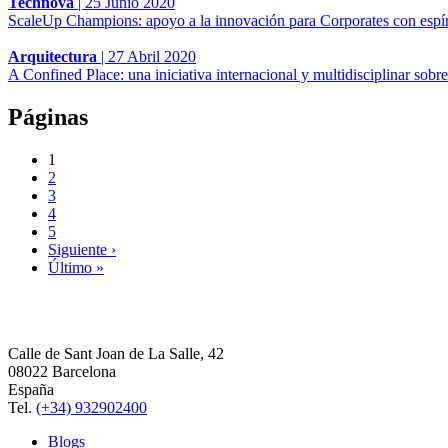
Technova
|
25 Junio 2020
ScaleUp Champions: apoyo a la innovación para Corporates con espí
Arquitectura
|
27 Abril 2020
A Confined Place: una iniciativa internacional y multidisciplinar sobr
Páginas
1
2
3
4
5
Siguiente ›
Último »
Calle de Sant Joan de La Salle, 42
08022 Barcelona
España
Tel.
(+34) 932902400
Blogs