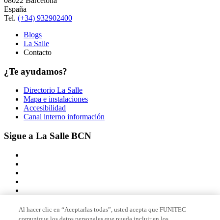
08022 Barcelona
España
Tel.
(+34) 932902400
Blogs
La Salle
Contacto
¿Te ayudamos?
Directorio La Salle
Mapa e instalaciones
Accesibilidad
Canal interno información
Sigue a La Salle BCN
Al hacer clic en “Aceptarlas todas”, usted acepta que FUNITEC
comunique los datos personales que pueda incluir en los