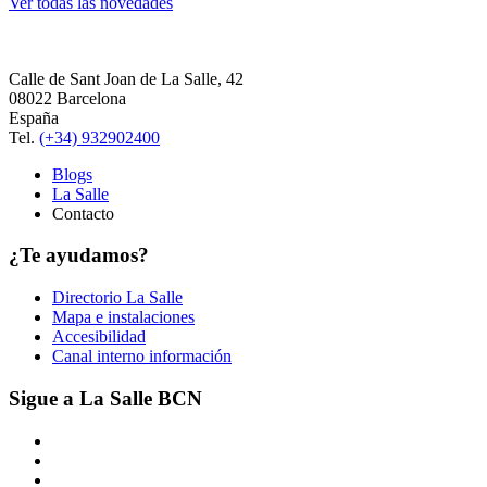
Ver todas las novedades
Calle de Sant Joan de La Salle, 42
08022 Barcelona
España
Tel.
(+34) 932902400
Blogs
La Salle
Contacto
¿Te ayudamos?
Directorio La Salle
Mapa e instalaciones
Accesibilidad
Canal interno información
Sigue a La Salle BCN