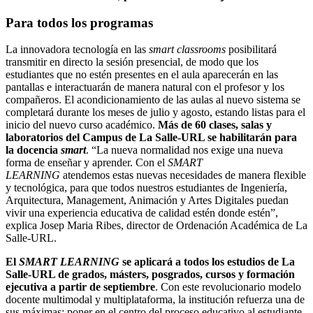
Para todos los programas
La innovadora tecnología en las
smart classrooms
posibilitará
transmitir en directo la sesión presencial, de modo que los
estudiantes que no estén presentes en el aula aparecerán en las
pantallas e interactuarán de manera natural con el profesor y los
compañeros. El acondicionamiento de las aulas al nuevo sistema se
completará durante los meses de julio y agosto, estando listas para el
inicio del nuevo curso académico.
Más de 60 clases, salas y
laboratorios del Campus de La Salle-URL se habilitarán para
la docencia
smart
. “La nueva normalidad nos exige una nueva
forma de enseñar y aprender. Con el
SMART
LEARNING
atendemos estas nuevas necesidades de manera flexible
y tecnológica, para que todos nuestros estudiantes de Ingeniería,
Arquitectura, Management, Animación y Artes Digitales puedan
vivir una experiencia educativa de calidad estén donde estén”,
explica Josep Maria Ribes, director de Ordenación Académica de La
Salle-URL.
El
SMART LEARNING
se aplicará a todos los estudios de La
Salle-URL de grados, másters, posgrados, cursos y formación
ejecutiva a partir de septiembre
. Con este revolucionario modelo
docente multimodal y multiplataforma, la institución refuerza una de
sus máximas: poner en el centro del proceso educativo al estudiante.