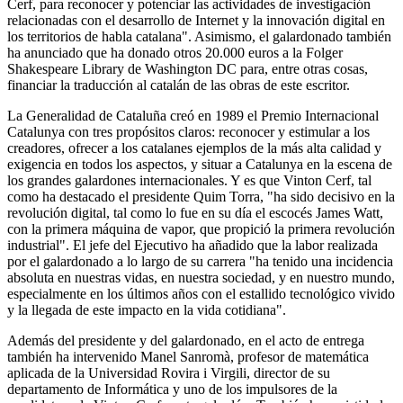
Cerf, para reconocer y potenciar las actividades de investigación
relacionadas con el desarrollo de Internet y la innovación digital en
los territorios de habla catalana". Asimismo, el galardonado también
ha anunciado que ha donado otros 20.000 euros a la Folger
Shakespeare Library de Washington DC para, entre otras cosas,
financiar la traducción al catalán de las obras de este escritor.
La Generalidad de Cataluña creó en 1989 el Premio Internacional
Catalunya con tres propósitos claros: reconocer y estimular a los
creadores, ofrecer a los catalanes ejemplos de la más alta calidad y
exigencia en todos los aspectos, y situar a Catalunya en la escena de
los grandes galardones internacionales. Y es que Vinton Cerf, tal
como ha destacado el presidente Quim Torra, "ha sido decisivo en la
revolución digital, tal como lo fue en su día el escocés James Watt,
con la primera máquina de vapor, que propició la primera revolución
industrial". El jefe del Ejecutivo ha añadido que la labor realizada
por el galardonado a lo largo de su carrera "ha tenido una incidencia
absoluta en nuestras vidas, en nuestra sociedad, y en nuestro mundo,
especialmente en los últimos años con el estallido tecnológico vivido
y la llegada de este impacto en la vida cotidiana".
Además del presidente y del galardonado, en el acto de entrega
también ha intervenido Manel Sanromà, profesor de matemática
aplicada de la Universidad Rovira i Virgili, director de su
departamento de Informática y uno de los impulsores de la