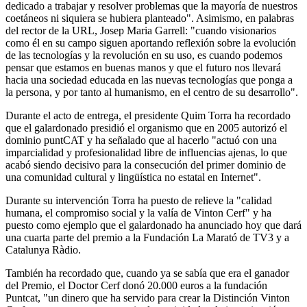
dedicado a trabajar y resolver problemas que la mayoría de nuestros
coetáneos ni siquiera se hubiera planteado". Asimismo, en palabras
del rector de la URL, Josep Maria Garrell: "cuando visionarios
como él en su campo siguen aportando reflexión sobre la evolución
de las tecnologías y la revolución en su uso, es cuando podemos
pensar que estamos en buenas manos y que el futuro nos llevará
hacia una sociedad educada en las nuevas tecnologías que ponga a
la persona, y por tanto al humanismo, en el centro de su desarrollo".
Durante el acto de entrega, el presidente Quim Torra ha recordado
que el galardonado presidió el organismo que en 2005 autorizó el
dominio puntCAT y ha señalado que al hacerlo "actuó con una
imparcialidad y profesionalidad libre de influencias ajenas, lo que
acabó siendo decisivo para la consecución del primer dominio de
una comunidad cultural y lingüística no estatal en Internet".
Durante su intervención Torra ha puesto de relieve la "calidad
humana, el compromiso social y la valía de Vinton Cerf" y ha
puesto como ejemplo que el galardonado ha anunciado hoy que dará
una cuarta parte del premio a la Fundación La Marató de TV3 y a
Catalunya Ràdio.
También ha recordado que, cuando ya se sabía que era el ganador
del Premio, el Doctor Cerf donó 20.000 euros a la fundación
Puntcat, "un dinero que ha servido para crear la Distinción Vinton