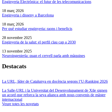
Enginyeria Electrònica: el futur de les telecomunicacions
18 març 2026
Enginyeria i disseny a Barcelona
18 març 2026
Per què estudiar enginyeria: raons i beneficis
28 novembre 2025
Enginyeria de la salut: el perfil clau cap a 2030
13 novembre 2025
Neuroingeniería: quan el cervell parla amb màquines
Destacats
La URL, líder de Catalunya en docència segons l’U-Ranking 2026
La Salle-URL i la Universitat del Desenvolupament de Xile signen
un acord que reforça la seva aliança amb nous convenis de màster
internacional
Veure totes les novetats