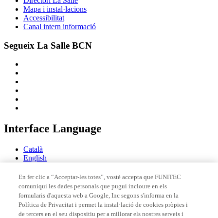
Directori La Salle
Mapa i instal·lacions
Accessibilitat
Canal intern informació
Segueix La Salle BCN
Interface Language
Català
English
Español
En fer clic a “Acceptar-les totes”, vostè accepta que FUNITEC
comuniqui les dades personals que pugui incloure en els
Membre de
formularis d'aquesta web a Google, Inc segons s'informa en la
Política de Privacitat i permet la instal·lació de cookies pròpies i
de tercers en el seu dispositiu per a millorar els nostres serveis i