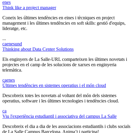
en
es
Think like a project manager
Coneix les últimes tendències en eines i tècniques en project
management i les últimes tendències en soft skills: gestió d'equips,
lideratge, etc.
...
ca
en
es
und
Thinking about Data Center Solutions
Els enginyers de La Salle-URL comparteixen les últimes novetats i
projectes en el camp de les solucions de xarxes en enginyeria
telemàtica.
ca
en
es
Últimes tendències en sistemes operatius i el món cloud
Descobreix totes les novetats al voltant del món dels sistemes
operatius, software i les últimes tecnologies i tendències cloud.
ca
Viu l'experiència estudiantil i associativa del campus La Salle
Descobreix el dia a dia de les associacions estudiantils i clubs socials
de La Salle Campus Barcelona. Anima’t i participa!