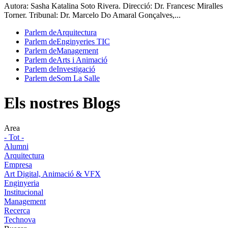
Autora: Sasha Katalina Soto Rivera. Direcció: Dr. Francesc Miralles
Torner. Tribunal: Dr. Marcelo Do Amaral Gonçalves,...
Parlem de
Arquitectura
Parlem de
Enginyeries TIC
Parlem de
Management
Parlem de
Arts i Animació
Parlem de
Investigació
Parlem de
Som La Salle
Els nostres Blogs
Area
- Tot -
Alumni
Arquitectura
Empresa
Art Digital, Animació & VFX
Enginyeria
Institucional
Management
Recerca
Technova