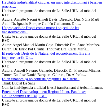
Habitatge industrialitzat circular: un marc interdisciplinari i basat en
process...
Uneix-te al programa de doctorat de La Salle-URL i al món del
R+D
Autora: Annette Naomi Anneli Davis. Direcció: Dra. Núria Martí
Audí, Dr. Ignacio Enrique Guillén Guillamón, Dra....
L'apropiació de l'espai com a motor i objectiu de les
transformacions...
Uneix-te al programa de doctorat de La Salle-URL i al món del
R+D
Autor: Ángel Manuel Martín Cojo. Direcció: Dra. Anna Martínez
Duran, Dr. Enric Pol Urrutia. Tribunal: Dra. Carla María...
El repte dels Drets de la Natura: del reconeixement fins a la
implementació. Un...
Uneix-te al programa de doctorat de La Salle-URL i al món del
R+D
Autora: Araceli Navarro Gallardo. Direcció: Dr. Francesc Miralles
Torner, Dr. José Daniel Barquero Cabrero, Dr. Alfredo...
IA en finances: ja no contesta preguntes, fa el treball
Think Digital La Salle
Com la intel·ligència artificial ja està transformant el treball financer.
Entendre el Desenvolupament Regional Lent. Paradoxes
Col·Laboratives de Cali, Co...
Uneix-te al programa de doctorat de La Salle-URL i al món del
R+D