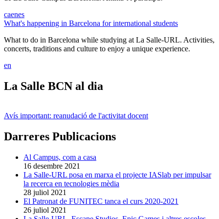
ca
en
es
What's happening in Barcelona for international students
What to do in Barcelona while studying at La Salle-URL. Activities,
concerts, traditions and culture to enjoy a unique experience.
en
La Salle BCN al dia
Avís important: reanudació de l'activitat docent
Darreres Publicacions
Al Campus, com a casa
16 desembre 2021
La Salle-URL posa en marxa el projecte IASlab per impulsar
la recerca en tecnologies mèdia
28 juliol 2021
El Patronat de FUNITEC tanca el curs 2020-2021
26 juliol 2021
La Salle-URL, Escape Studios, Epic Games i altres escoles