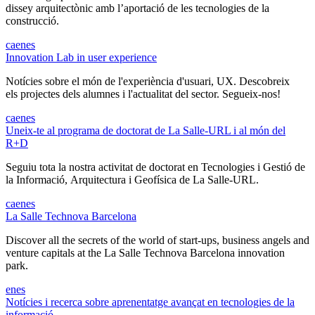
dissey arquitectònic amb l’aportació de les tecnologies de la
construcció.
ca
en
es
Innovation Lab in user experience
Notícies sobre el món de l'experiència d'usuari, UX. Descobreix
els projectes dels alumnes i l'actualitat del sector. Segueix-nos!
ca
en
es
Uneix-te al programa de doctorat de La Salle-URL i al món del
R+D
Seguiu tota la nostra activitat de doctorat en Tecnologies i Gestió de
la Informació, Arquitectura i Geofísica de La Salle-URL.
ca
en
es
La Salle Technova Barcelona
Discover all the secrets of the world of start-ups, business angels and
venture capitals at the La Salle Technova Barcelona innovation
park.
en
es
Notícies i recerca sobre aprenentatge avançat en tecnologies de la
informació