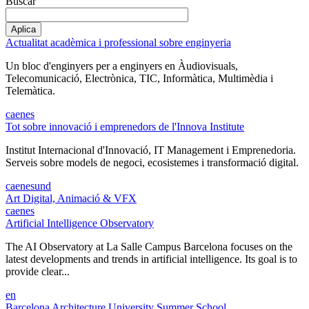
Buscar
Actualitat acadèmica i professional sobre enginyeria
Un bloc d'enginyers per a enginyers en Àudiovisuals,
Telecomunicació, Electrònica, TIC, Informàtica, Multimèdia i
Telemàtica.
ca
en
es
Tot sobre innovació i emprenedors de l'Innova Institute
Institut Internacional d'Innovació, IT Management i Emprenedoria.
Serveis sobre models de negoci, ecosistemes i transformació digital.
ca
en
es
und
Art Digital, Animació & VFX
ca
en
es
Artificial Intelligence Observatory
The AI Observatory at La Salle Campus Barcelona focuses on the
latest developments and trends in artificial intelligence. Its goal is to
provide clear...
en
Barcelona Architecture University Summer School