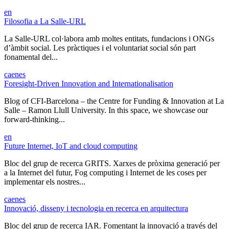
en
Filosofia a La Salle-URL
La Salle-URL col·labora amb moltes entitats, fundacions i ONGs
d’àmbit social. Les pràctiques i el voluntariat social són part
fonamental del...
ca
en
es
Foresight-Driven Innovation and Internationalisation
Blog of CFI-Barcelona – the Centre for Funding & Innovation at La
Salle – Ramon Llull University. In this space, we showcase our
forward-thinking...
en
Future Internet, IoT and cloud computing
Bloc del grup de recerca GRITS. Xarxes de pròxima generació per
a la Internet del futur, Fog computing i Internet de les coses per
implementar els nostres...
ca
en
es
Innovació, disseny i tecnologia en recerca en arquitectura
Bloc del grup de recerca IAR. Fomentant la innovació a través del