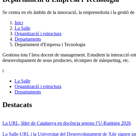
Se centra en els àmbits de la innovació, la emprenedoria i la gestió de
Inici
La Salle
Organització i estructura
Departaments
Departament d'Empresa i Tecnologia
Gestiona tota l’àrea docent de management. Estudiem la interacció entr
desenvolupament de nous productes, tècniques de màrqueting, etc.
i
La Salle
Organització i estructura
Departaments
Destacats
La URL, líder de Catalunya en docència segons l’U-Ranking 2026
La Salle-URL i la Universitat del Desenvolupament de Xile signen un 