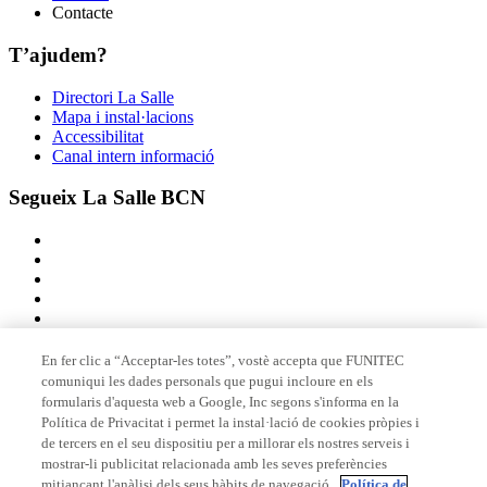
Contacte
T’ajudem?
Directori La Salle
Mapa i instal·lacions
Accessibilitat
Canal intern informació
Segueix La Salle BCN
En fer clic a “Acceptar-les totes”, vostè accepta que FUNITEC
comuniqui les dades personals que pugui incloure en els
Membre de
formularis d'aquesta web a Google, Inc segons s'informa en la
Política de Privacitat i permet la instal·lació de cookies pròpies i
de tercers en el seu dispositiu per a millorar els nostres serveis i
mostrar-li publicitat relacionada amb les seves preferències
Acreditacions
mitjançant l'anàlisi dels seus hàbits de navegació.
Política de