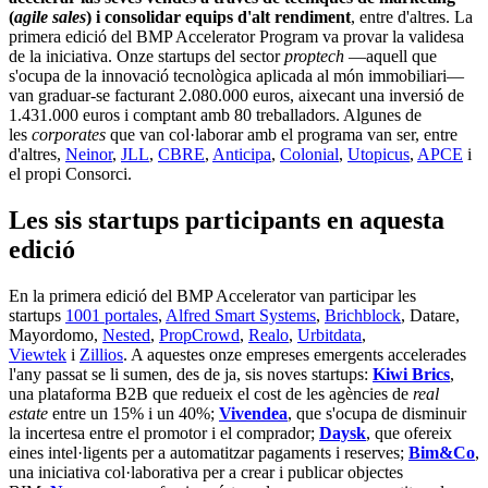
(
agile sales
) i consolidar equips d'alt rendiment
, entre d'altres. La
primera edició del BMP Accelerator Program va provar la validesa
de la iniciativa. Onze startups del sector
proptech
—aquell que
s'ocupa de la innovació tecnològica aplicada al món immobiliari—
van graduar-se facturant 2.080.000 euros, aixecant una inversió de
1.431.000 euros i comptant amb 80 treballadors. Algunes de
les
corporates
que van col·laborar amb el programa van ser, entre
d'altres,
Neinor
,
JLL
,
CBRE
,
Anticipa
,
Colonial
,
Utopicus
,
APCE
i
el propi Consorci.
Les sis startups participants en aquesta
edició
En la primera edició del BMP Accelerator van participar les
startups
1001 portales
,
Alfred Smart Systems
,
Brichblock
, Datare,
Mayordomo,
Nested
,
PropCrowd
,
Realo
,
Urbitdata
,
Viewtek
i
Zillios
. A aquestes onze empreses emergents accelerades
l'any passat se li sumen, des de ja, sis noves startups:
Kiwi Brics
,
una plataforma B2B que redueix el cost de les agències de
real
estate
entre un 15% i un 40%;
Vivendea
, que s'ocupa de disminuir
la incertesa entre el promotor i el comprador;
Daysk
, que ofereix
eines intel·ligents per a automatitzar pagaments i reserves;
Bim&Co
,
una iniciativa col·laborativa per a crear i publicar objectes