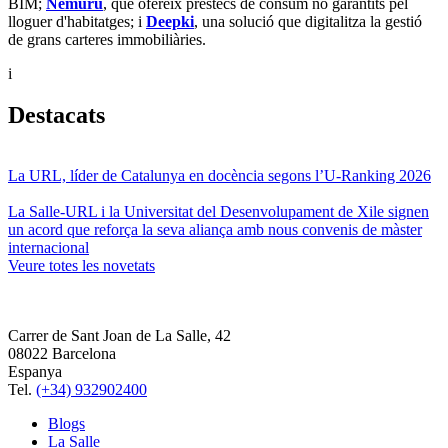
BIM;
Nemuru
, que ofereix préstecs de consum no garantits pel
lloguer d'habitatges; i
Deepki
, una solució que digitalitza la gestió
de grans carteres immobiliàries.
i
Destacats
La URL, líder de Catalunya en docència segons l’U-Ranking 2026
La Salle-URL i la Universitat del Desenvolupament de Xile signen
un acord que reforça la seva aliança amb nous convenis de màster
internacional
Veure totes les novetats
Carrer de Sant Joan de La Salle, 42
08022 Barcelona
Espanya
Tel.
(+34) 932902400
Blogs
La Salle