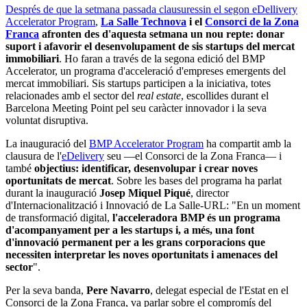
Després de que la setmana passada clausuressin el segon eDellivery
Accelerator Program
,
La Salle Technova
i el
Consorci de la Zona
Franca
afronten des d'aquesta setmana un nou repte: donar
suport i afavorir el desenvolupament de sis startups del mercat
immobiliari
. Ho faran a través de la segona edició del BMP
Accelerator, un programa d'acceleració d'empreses emergents del
mercat immobiliari. Sis startups participen a la iniciativa, totes
relacionades amb el sector del
real estate
, escollides durant el
Barcelona Meeting Point pel seu caràcter innovador i la seva
voluntat disruptiva.
La inauguració del
BMP Accelerator Program
ha compartit amb la
clausura de l'
eDelivery
seu —el Consorci de la Zona Franca— i
també
objectius: identificar, desenvolupar i crear noves
oportunitats de mercat
. Sobre les bases del programa ha parlat
durant la inauguració
Josep Miquel Piqué
, director
d'Internacionalització i Innovació de La Salle-URL: "En un moment
de transformació digital,
l'acceleradora BMP és un programa
d'acompanyament per a les startups i, a més, una font
d'innovació permanent per a les grans corporacions que
necessiten interpretar les noves oportunitats i amenaces del
sector
".
Per la seva banda,
Pere Navarro
, delegat especial de l'Estat en el
Consorci de la Zona Franca, va parlar sobre el compromís del