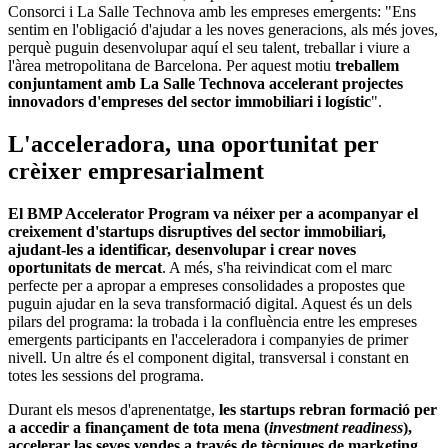
Consorci i La Salle Technova amb les empreses emergents: "Ens
sentim en l'obligació d'ajudar a les noves generacions, als més joves,
perquè puguin desenvolupar aquí el seu talent, treballar i viure a
l'àrea metropolitana de Barcelona. Per aquest motiu
treballem
conjuntament amb La Salle Technova accelerant projectes
innovadors d'empreses del sector immobiliari i logístic
".
L'acceleradora, una oportunitat per
crèixer empresarialment
El BMP Accelerator Program va néixer per a acompanyar el
creixement d'startups disruptives del sector immobiliari,
ajudant-les a identificar, desenvolupar i crear noves
oportunitats de mercat
. A més, s'ha reivindicat com el marc
perfecte per a apropar a empreses consolidades a propostes que
puguin ajudar en la seva transformació digital. Aquest és un dels
pilars del programa: la trobada i la confluència entre les empreses
emergents participants en l'acceleradora i companyies de primer
nivell. Un altre és el component digital, transversal i constant en
totes les sessions del programa.
Durant els mesos d'aprenentatge,
les startups rebran formació per
a accedir a finançament de tota mena (
investment readiness
),
accelerar las seves vendes a través de tècniques de marketing