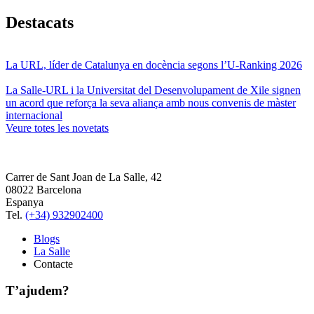
Destacats
La URL, líder de Catalunya en docència segons l’U-Ranking 2026
La Salle-URL i la Universitat del Desenvolupament de Xile signen
un acord que reforça la seva aliança amb nous convenis de màster
internacional
Veure totes les novetats
Carrer de Sant Joan de La Salle, 42
08022 Barcelona
Espanya
Tel.
(+34) 932902400
Blogs
La Salle
Contacte
T’ajudem?