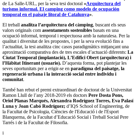
de La Salle-URL, per la seva tesi doctoral
«
Arquitectura del
turismo informal. El camping como modelo de ocupación
temporal en el paisaje litoral de Catalunya
»
.
El treball
analitza l’arquitectura del càmping
, buscant els seus
valors originals com
assentaments sostenibles
basats en una
ocupació informal, temporal i respectuosa amb la naturalesa. Per la
qualitat i diversitat de les propostes, i per la seva evolució fins a
l’actualitat, la tesi analitza cinc casos paradigmàtics mitjançant una
aproximació comparativa des de tres escales d’actuació diferents:
La
Ciutat Temporal (implantació), L’Edifici Obert (arquitectura) i
l’Hàbitat Itinerant (usuario).
D’aquesta forma, pot plantejar les
seves oportunitats per a erigir-se en
paradigma del paisatge, la
regeneració urbana i la interacció social entre individu i
comunitat
.
També han rebut el premi extraordinari de doctorat de la Universitat
Ramon Llull de l’any 2018-2019 els doctors
Pere Dosta Pons,
Oriol Planas Marqués, Alexandra Rodríguez Torres, Eva Palasí
Luna y Joan Cabó Rodríguez;
d’IQS School of Engineering, de
la Facultat de Psicologia, Ciències de l'Educació i de l'Esport
Blanquerna, de la Facultat d’Educació Social i Treball Social Pere
Tarrés i de la Facultat de Filosofia.
i