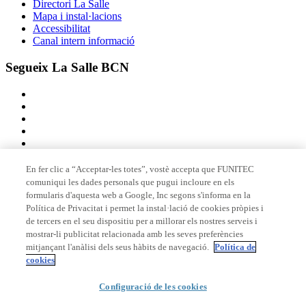
Directori La Salle
Mapa i instal·lacions
Accessibilitat
Canal intern informació
Segueix La Salle BCN
En fer clic a “Acceptar-les totes”, vostè accepta que FUNITEC
comuniqui les dades personals que pugui incloure en els
Membre de
formularis d'aquesta web a Google, Inc segons s'informa en la
Política de Privacitat i permet la instal·lació de cookies pròpies i
de tercers en el seu dispositiu per a millorar els nostres serveis i
mostrar-li publicitat relacionada amb les seves preferències
Acreditacions
mitjançant l'anàlisi dels seus hàbits de navegació.
Política de
cookies
Configuració de les cookies
© 2026 La Salle Campus Barcelona - URL |
Avís legal
|
Política de
privacitat
|
Política de cookies