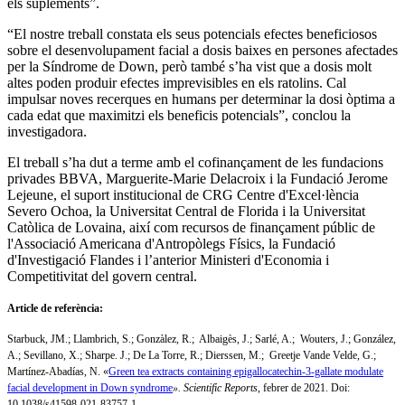
els suplements”.
“El nostre treball constata els seus potencials efectes beneficiosos
sobre el desenvolupament facial a dosis baixes en persones afectades
per la Síndrome de Down, però també s’ha vist que a dosis molt
altes poden produir efectes imprevisibles en els ratolins. Cal
impulsar noves recerques en humans per determinar la dosi òptima a
cada edat que maximitzi els beneficis potencials”, conclou la
investigadora.
El treball s’ha dut a terme amb el cofinançament de les fundacions
privades BBVA, Marguerite-Marie Delacroix i la Fundació Jerome
Lejeune, el suport institucional de CRG Centre d'Excel·lència
Severo Ochoa, la Universitat Central de Florida i la Universitat
Catòlica de Lovaina, així com recursos de finançament públic de
l'Associació Americana d'Antropòlegs Físics, la Fundació
d'Investigació Flandes i l’anterior Ministeri d'Economia i
Competitivitat del govern central.
Article de referència:
Starbuck, JM.; Llambrich, S.; Gonzàlez, R.; Albaigès, J.; Sarlé, A.; Wouters, J.; González,
A.; Sevillano, X.; Sharpe. J.; De La Torre, R.; Dierssen, M.; Greetje Vande Velde, G.;
Martínez‑Abadías, N. «
Green tea extracts containing epigallocatechin-3-gallate modulate
facial development in Down syndrome
». Scientific Reports
, febrer de 2021. Doi:
10.1038/s41598-021-83757-1