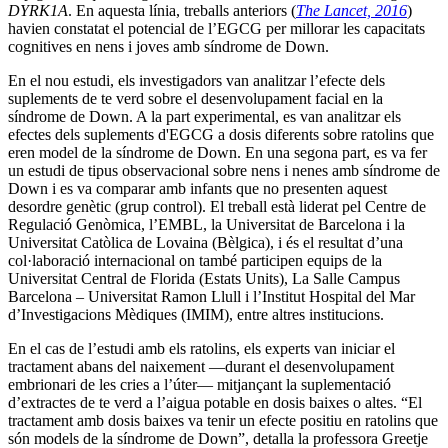
DYRK1A
. En aquesta línia, treballs anteriors (
The Lancet, 2016
)
havien constatat el potencial de l’EGCG per millorar les capacitats
cognitives en nens i joves amb síndrome de Down.
En el nou estudi, els investigadors van analitzar l’efecte dels
suplements de te verd sobre el desenvolupament facial en la
síndrome de Down. A la part experimental, es van analitzar els
efectes dels suplements d'EGCG a dosis diferents sobre ratolins que
eren model de la síndrome de Down. En una segona part, es va fer
un estudi de tipus observacional sobre nens i nenes amb síndrome de
Down i es va comparar amb infants que no presenten aquest
desordre genètic (grup control). El treball està liderat pel Centre de
Regulació Genòmica, l’EMBL, la Universitat de Barcelona i la
Universitat Catòlica de Lovaina (Bèlgica), i és el resultat d’una
col·laboració internacional on també participen equips de la
Universitat Central de Florida (Estats Units), La Salle Campus
Barcelona – Universitat Ramon Llull i l’Institut Hospital del Mar
d’Investigacions Mèdiques (IMIM), entre altres institucions.
En el cas de l’estudi amb els ratolins, els experts van iniciar el
tractament abans del naixement —durant el desenvolupament
embrionari de les cries a l’úter— mitjançant la suplementació
d’extractes de te verd a l’aigua potable en dosis baixes o altes. “El
tractament amb dosis baixes va tenir un efecte positiu en ratolins que
són models de la síndrome de Down”, detalla la professora Greetje