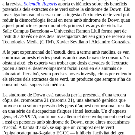
a la revista
Scientific Reports
aporta evidències sobre els beneficis
potencials dels extractes de te verd sobre la síndrome de Down. Els
investigadors van observar que la ingesta d’extractes de te verd pot
reduir la dismorfologia facial en nens amb síndrome de Down quan
aquest producte es pren durant els primers tres anys de vida. La
Salle Campus Barcelona – Universitat Ramon Llull forma part de
l’estudi a través de dos dels investigadors del seu grup de recerca en
Tecnologies Mèdia (GTM), Xavier Sevillano i Alejandro González.
A la part experimental de l’estudi, duta a terme amb ratolins, es van
confirmar aquests efectes positius amb dosis baixes de consum. No
obstant això, els experts van trobar que dosis elevades de l'extracte
poden alterar el desenvolupament facial i ossi en els animals de
laboratori. Per això, seran precises noves investigacions per entendre
els efectes dels extractes de te verd, un producte que sempre s’ha de
consumir sota supervisió mèdica.
La síndrome de Down està causada per la presència d'una tercera
còpia del cromosoma 21 (trisomia 21), una alteració genètica que
provoca una sobreexpressió dels gens d’aquest cromosoma i resulta
en una sèrie de discapacitats físiques i intel·lectuals. Un d’aquests
gens, el
DYRK1A
, contribueix a alterar el desenvolupament cerebral
i ossi en persones amb síndrome de Down, entre altres mecanismes
d’acció. A banda d’això, se sap que un compost del te verd —
l’epigalocatequina-3-galat o EGCG— inhibeix l'activitat del gen