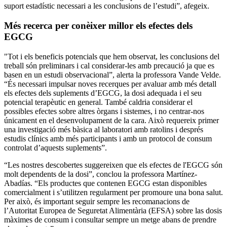
suport estadístic necessari a les conclusions de l’estudi”, afegeix.
Més recerca per conèixer millor els efectes dels
EGCG
"Tot i els beneficis potencials que hem observat, les conclusions del
treball són preliminars i cal considerar-les amb precaució ja que es
basen en un estudi observacional”, alerta la professora Vande Velde.
“És necessari impulsar noves recerques per avaluar amb més detall
els efectes dels suplements d’EGCG, la dosi adequada i el seu
potencial terapèutic en general. També caldria considerar el
possibles efectes sobre altres òrgans i sistemes, i no centrar-nos
únicament en el desenvolupament de la cara. Això requereix primer
una investigació més bàsica al laboratori amb ratolins i després
estudis clínics amb més participants i amb un protocol de consum
controlat d’aquests suplements”.
“Les nostres descobertes suggereixen que els efectes de l'EGCG són
molt dependents de la dosi”, conclou la professora Martínez-
Abadías. “Els productes que contenen EGCG estan disponibles
comercialment i s’utilitzen regularment per promoure una bona salut.
Per això, és important seguir sempre les recomanacions de
l’Autoritat Europea de Seguretat Alimentària (EFSA) sobre las dosis
màximes de consum i consultar sempre un metge abans de prendre