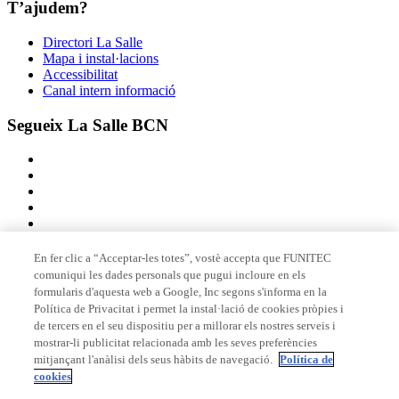
T’ajudem?
Directori La Salle
Mapa i instal·lacions
Accessibilitat
Canal intern informació
Segueix La Salle BCN
En fer clic a “Acceptar-les totes”, vostè accepta que FUNITEC
comuniqui les dades personals que pugui incloure en els
Membre de
formularis d'aquesta web a Google, Inc segons s'informa en la
Política de Privacitat i permet la instal·lació de cookies pròpies i
de tercers en el seu dispositiu per a millorar els nostres serveis i
mostrar-li publicitat relacionada amb les seves preferències
Acreditacions
mitjançant l'anàlisi dels seus hàbits de navegació.
Política de
cookies