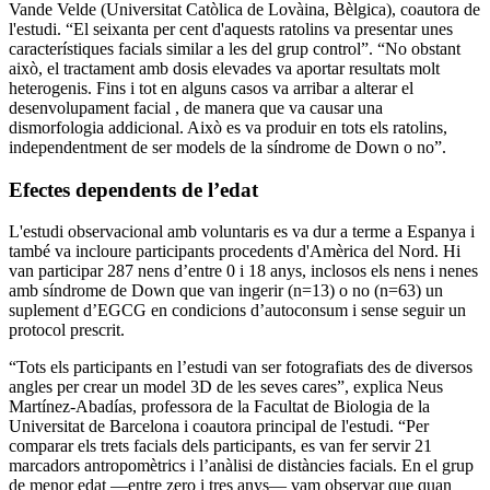
Vande Velde (Universitat Catòlica de Lovàina, Bèlgica), coautora de
l'estudi. “El seixanta per cent d'aquests ratolins va presentar unes
característiques facials similar a les del grup control”. “No obstant
això, el tractament amb dosis elevades va aportar resultats molt
heterogenis. Fins i tot en alguns casos va arribar a alterar el
desenvolupament facial , de manera que va causar una
dismorfologia addicional. Això es va produir en tots els ratolins,
independentment de ser models de la síndrome de Down o no”.
Efectes dependents de l’edat
L'estudi observacional amb voluntaris es va dur a terme a Espanya i
també va incloure participants procedents d'Amèrica del Nord. Hi
van participar 287 nens d’entre 0 i 18 anys, inclosos els nens i nenes
amb síndrome de Down que van ingerir (n=13) o no (n=63) un
suplement d’EGCG en condicions d’autoconsum i sense seguir un
protocol prescrit.
“Tots els participants en l’estudi van ser fotografiats des de diversos
angles per crear un model 3D de les seves cares”, explica Neus
Martínez-Abadías, professora de la Facultat de Biologia de la
Universitat de Barcelona i coautora principal de l'estudi. “Per
comparar els trets facials dels participants, es van fer servir 21
marcadors antropomètrics i l’anàlisi de distàncies facials. En el grup
de menor edat —entre zero i tres anys— vam observar que quan