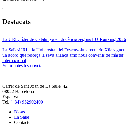
i
Destacats
La URL, líder de Catalunya en docència segons l’U-Ranking 2026
La Salle-URL i la Universitat del Desenvolupament de Xile signen
un acord que reforça la seva aliança amb nous convenis de màster
internacional
Veure totes les novetats
Carrer de Sant Joan de La Salle, 42
08022 Barcelona
Espanya
Tel.
(+34) 932902400
Blogs
La Salle
Contacte