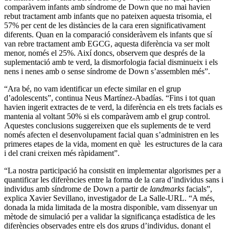
comparàvem infants amb síndrome de Down que no mai havien
rebut tractament amb infants que no pateixen aquesta trisomia, el
57% per cent de les distàncies de la cara eren significativament
diferents. Quan en la comparació consideràvem els infants que sí
van rebre tractament amb EGCG, aquesta diferència va ser molt
menor, només el 25%. Així doncs, observem que després de la
suplementació amb te verd, la dismorfologia facial disminueix i els
nens i nenes amb o sense síndrome de Down s’assemblen més”.
“Ara bé, no vam identificar un efecte similar en el grup
d’adolescents”, continua Neus Martínez-Abadías. “Fins i tot quan
havien ingerit extractes de te verd, la diferència en els trets facials es
mantenia al voltant 50% si els comparàvem amb el grup control.
Aquestes conclusions suggereixen que els suplements de te verd
només afecten el desenvolupament facial quan s’administren en les
primeres etapes de la vida, moment en què les estructures de la cara
i del crani creixen més ràpidament”.
“La nostra participació ha consistit en implementar algorismes per a
quantificar les diferències entre la forma de la cara d’individus sans i
individus amb síndrome de Down a partir de
landmarks
facials”,
explica Xavier Sevillano, investigador de La Salle-URL. “A més,
donada la mida limitada de la mostra disponible, vam dissenyar un
mètode de simulació per a validar la significança estadística de les
diferències observades entre els dos grups d’individus, donant el