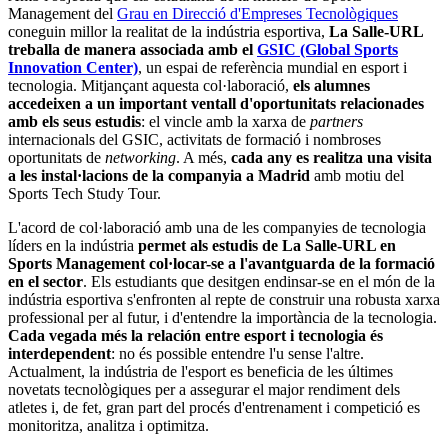
Management del
Grau en Direcció d'Empreses Tecnològiques
coneguin millor la realitat de la indústria esportiva,
La Salle-URL
treballa de manera associada amb el
GSIC (Global Sports
Innovation Center)
, un espai de referència mundial en esport i
tecnologia. Mitjançant aquesta col·laboració,
els alumnes
accedeixen a un important ventall d'oportunitats relacionades
amb els seus estudis
: el vincle amb la xarxa de
partners
internacionals del GSIC, activitats de formació i nombroses
oportunitats de
networking
. A més,
cada any es realitza una visita
a les instal·lacions de la companyia a Madrid
amb motiu del
Sports Tech Study Tour.
L'acord de col·laboració amb una de les companyies de tecnologia
líders en la indústria
permet als estudis de La Salle-URL en
Sports Management col·locar-se a l'avantguarda de la formació
en el sector
. Els estudiants que desitgen endinsar-se en el món de la
indústria esportiva s'enfronten al repte de construir una robusta xarxa
professional per al futur, i d'entendre la importància de la tecnologia.
Cada vegada més la relación entre esport i tecnologia és
interdependent
: no és possible entendre l'u sense l'altre.
Actualment, la indústria de l'esport es beneficia de les últimes
novetats tecnològiques per a assegurar el major rendiment dels
atletes i, de fet, gran part del procés d'entrenament i competició es
monitoritza, analitza i optimitza.