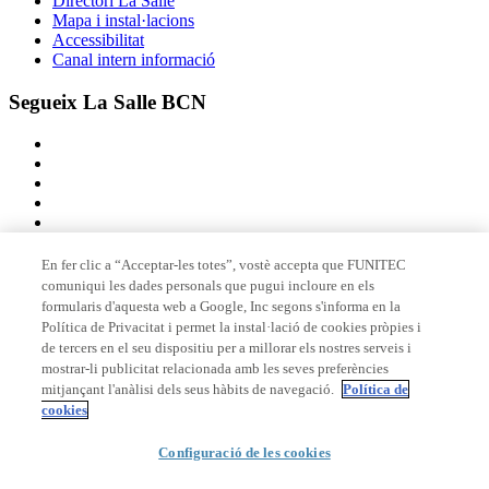
Directori La Salle
Mapa i instal·lacions
Accessibilitat
Canal intern informació
Segueix La Salle BCN
En fer clic a “Acceptar-les totes”, vostè accepta que FUNITEC
comuniqui les dades personals que pugui incloure en els
Membre de
formularis d'aquesta web a Google, Inc segons s'informa en la
Política de Privacitat i permet la instal·lació de cookies pròpies i
de tercers en el seu dispositiu per a millorar els nostres serveis i
mostrar-li publicitat relacionada amb les seves preferències
Acreditacions
mitjançant l'anàlisi dels seus hàbits de navegació.
Política de
cookies
Configuració de les cookies
© 2026 La Salle Campus Barcelona - URL |
Avís legal
|
Política de
privacitat
|
Política de cookies