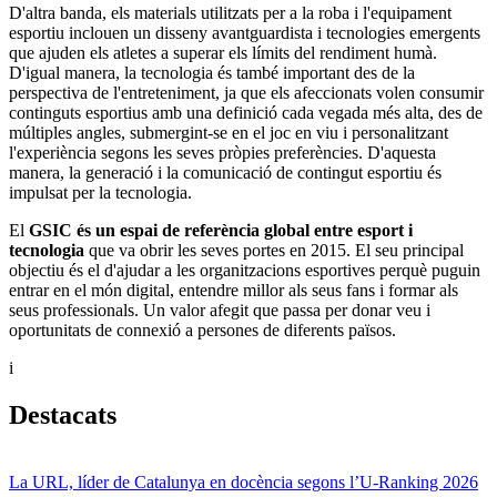
D'altra banda, els materials utilitzats per a la roba i l'equipament
esportiu inclouen un disseny avantguardista i tecnologies emergents
que ajuden els atletes a superar els límits del rendiment humà.
D'igual manera, la tecnologia és també important des de la
perspectiva de l'entreteniment, ja que els afeccionats volen consumir
continguts esportius amb una definició cada vegada més alta, des de
múltiples angles, submergint-se en el joc en viu i personalitzant
l'experiència segons les seves pròpies preferències. D'aquesta
manera, la generació i la comunicació de contingut esportiu és
impulsat per la tecnologia.
El
GSIC és un espai de referència global entre esport i
tecnologia
que va obrir les seves portes en 2015. El seu principal
objectiu és el d'ajudar a les organitzacions esportives perquè puguin
entrar en el món digital, entendre millor als seus fans i formar als
seus professionals. Un valor afegit que passa per donar veu i
oportunitats de connexió a persones de diferents països.
i
Destacats
La URL, líder de Catalunya en docència segons l’U-Ranking 2026