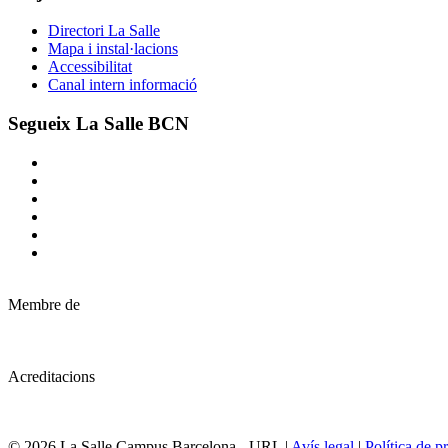
Directori La Salle
Mapa i instal·lacions
Accessibilitat
Canal intern informació
Segueix La Salle BCN
Membre de
Acreditacions
© 2026 La Salle Campus Barcelona - URL |
Avís legal
|
Política de pr