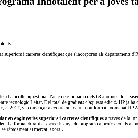
ograma Innotalent per a joves ta
alents
ries superiors i carreres científiques que s'incorporen als departaments
lès) ha acollit aquest matí l'acte de graduació dels 68 alumnes de la si
 tecnològic Leitat. Del total de graduats d'aquesta edició, HP ja ha co
 que, el 2017, va començar a evolucionar a un nou format anomenat HP
ular en enginyeries superiors i carreres científiques
a través de la inn
notalent ha format durant els seus sis anys de programa a professionals al
r-se ràpidament al mercat laboral.