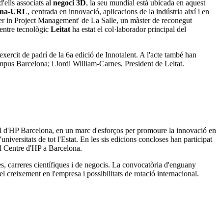
'ells associats al
negoci 3D
, la seu mundial està ubicada en aquest
lona-URL
, centrada en innovació, aplicacions de la indústria així i en
ster in Project Management' de La Salle, un màster de reconegut
centre tecnològic
Leitat
ha estat el col·laborador principal del
xercit de padrí de la 6a edició de Innotalent. A l'acte també han
mpus Barcelona; i Jordi William-Carnes, President de Leitat.
l d'HP Barcelona, ​​en un marc d'esforços per promoure la innovació en
niversitats de tot l'Estat. En les sis edicions concloses han participat
el Centre d'HP a Barcelona.
es, carreres científiques i de negocis. La convocatòria d'enguany
 creixement en l'empresa i possibilitats de rotació internacional.