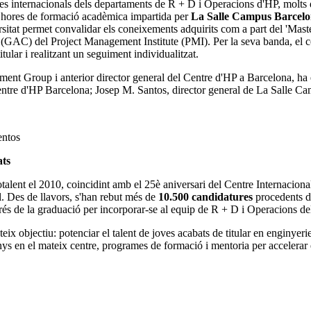
es internacionals dels departaments de R + D i Operacions d'HP, molts d
 hores de formació acadèmica impartida per
La Salle Campus Barce
iversitat permet convalidar els coneixements adquirits com a part del 'Ma
r (GAC) del Project Management Institute (PMI). Per la seva banda, el 
tular i realitzant un seguiment individualitzat.
nt Group i anterior director general del Centre d'HP a Barcelona, ​​ha e
entre d'HP Barcelona; Josep M. Santos, director general de La Salle Ca
entos
ats
lent el 2010, coincidint amb el 25è aniversari del Centre Internaciona
l. Des de llavors, s'han rebut més de
10.500 candidatures
procedents d'u
rés de la graduació per incorporar-se al equip de R + D i Operacions d
x objectiu: potenciar el talent de joves acabats de titular en enginyeri
s en el mateix centre, programes de formació i mentoria per accelerar el