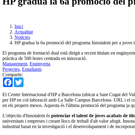
HP gradua la 6a promoció del pr
Inici
Actualitat
Notícies
HP gradua la 6a promoció del programa Innotalent per a joves t
El programa de formació dual està dirigit a recent titulats en enginye
pràctica de 500 hores centrada en innovació.
Management
,
Enginyeria
Projectes
,
Estudiants
Compartir:
Facebook
Twitter
El Centre Internacional d'HP a Barcelona (ubicat a Sant Cugat del Val
per HP en col·laboració amb La Salle Campus Barcelona- URL i el centre
en els propers mesos. Aquesta és l'última promoció del programa ja
L'objectiu d'Innotalent és
potenciar el talent de joves acabats de tit
universitats i empreses i creant llocs de treball d'alt valor afegit. In
industrial basat en la investigació i el desenvolupament i de incorpora