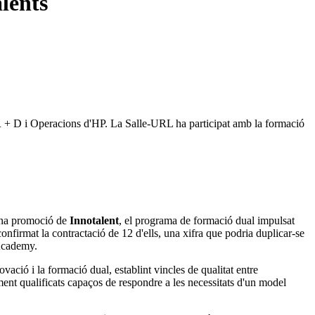
lents
 d'R + D i Operacions d'HP. La Salle-URL ha participat amb la formació
sena promoció de
Innotalent
, el programa de formació dual impulsat
nfirmat la contractació de 12 d'ells, una xifra que podria duplicar-se
 Academy.
ovació i la formació dual, establint vincles de qualitat entre
tament qualificats capaços de respondre a les necessitats d'un model