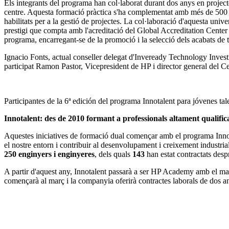
Els integrants del programa han col·laborat durant dos anys en project
centre. Aquesta formació pràctica s'ha complementat amb més de 500
habilitats per a la gestió de projectes. La col·laboració d'aquesta un
prestigi que compta amb l'acreditació del Global Accreditation Cente
programa, encarregant-se de la promoció i la selecció dels acabats de ti
Ignacio Fonts, actual conseller delegat d'Inveready Technology Investme
participat Ramon Pastor, Vicepresident de HP i director general del C
Participantes de la 6ª edición del programa Innotalent para jóvenes tal
Innotalent: des de 2010 formant a professionals altament qualific
Aquestes iniciatives de formació dual començar amb el programa Innota
el nostre entorn i contribuir al desenvolupament i creixement industria
250 enginyers i enginyeres
, dels quals
143
han estat contractats desp
A partir d'aquest any, Innotalent passarà a ser HP Academy amb el matei
començarà al març i la companyia oferirà contractes laborals de dos any