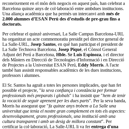
reconeixement en el món dels negocis en aquest país, han celebrat a
Barcelona quinze anys de col·laboració entre ambdues institucions.
Una aliança acadèmica que ha permès un intercanvi amb
més de
2.000 alumnes d’ESAN Perú des d’estudis de pre-grau fins a
doctorats.
Per celebrar el quinzè aniversari, La Salle Campus Barcelona-URL
ha organitzat un acte commemoratiu presidit pel director general de
La Salle-URL,
Josep Santos
, en què han participat el president de
La Salle Technova Barcelona,
Josep Piqué
, el Cònsol General
Adjunt del Perú a Barcelona,
Hble. Sr Luis Espinoza
, i el director
dels Màsters en Direcció de Tecnologies d'Informació i en Direcció
de Projectes a la Universitat ESAN Perú,
Eddy Morris
. A l'acte
també han assistit responsables acadèmics de les dues institucions,
professors i alumnes.
El Sr. Santos ha agraït a totes les persones implicades, que han fet
possible el projecte, "
la seva confiança i constància per formar
professionals més preparats i globals
" i ha insistit que "
hem de tenir
la vocació de seguir aprenent per les dues parts
". Per la seva banda,
Morris ha assegurat que "
fa quinze anys trobem a La Salle una
universitat que tenia el nostre gran complement en tots els aspectes:
desenvolupament, grans professionals, una institució amb una
cultura transparent i amb un desig de millora constant
". Per
certificar la col·laboració, La Salle-URL li va fer
entrega d'una