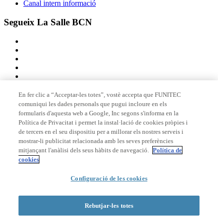
Canal intern informació
Segueix La Salle BCN
En fer clic a “Acceptar-les totes”, vostè accepta que FUNITEC
comuniqui les dades personals que pugui incloure en els
Membre de
formularis d'aquesta web a Google, Inc segons s'informa en la
Política de Privacitat i permet la instal·lació de cookies pròpies i
de tercers en el seu dispositiu per a millorar els nostres serveis i
mostrar-li publicitat relacionada amb les seves preferències
Acreditacions
mitjançant l'anàlisi dels seus hàbits de navegació.
Política de
cookies
Configuració de les cookies
© 2026 La Salle Campus Barcelona - URL |
Avís legal
|
Política de
privacitat
|
Política de cookies
Rebutjar-les totes
Formulari de cerca