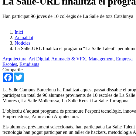
La Salle-URL finalitza el progr
Han participat 96 joves de 10 col·legis de La Salle de tota Catalunya
Inici
Actualitat
Notícies
La Salle-URL finalitza el programa “La Salle Talent” per alumn
Arquitectura
,
Art Digital, Animació & VFX
,
Management
,
Empresa
Escoles
,
Estudiants
Compartir:
Facebook
Twitter
La Salle Campus Barcelona ha finalitzat aquest passat dissabte el pro
participat un total de 96 alumnes provinents de 10 escoles de La Sall
Manresa, La Salle Mollerussa, La Salle Reus i La Salle Tarragona.
L’objectiu d’aquest programa és promoure l’esperit tecnològic, innova
Emprenedoria, Animació i Arquitectura.
Els alumnes, prèviament seleccionats, han participat a La Salle Talent
tecnologia han pogut participar en un taller de hackers, metodologia 