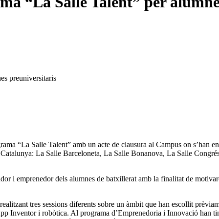
ama “La Salle Talent” per alumne
es preuniversitaris
grama “La Salle Talent” amb un acte de clausura al Campus on s’han entr
e Catalunya: La Salle Barceloneta, La Salle Bonanova, La Salle Congrés
dor i emprenedor dels alumnes de batxillerat amb la finalitat de motiva
 realitzant tres sessions diferents sobre un àmbit que han escollit prèv
App Inventor i robòtica. Al programa d’Emprenedoria i Innovació han tin