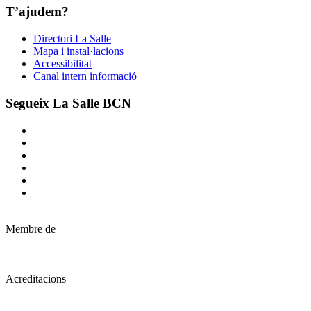
T’ajudem?
Directori La Salle
Mapa i instal·lacions
Accessibilitat
Canal intern informació
Segueix La Salle BCN
Membre de
Acreditacions