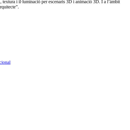
textura i il·luminació per escenaris 3D i animació 3D. I a l’àmbit
rquitecte”.
cional