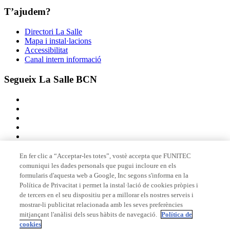
T’ajudem?
Directori La Salle
Mapa i instal·lacions
Accessibilitat
Canal intern informació
Segueix La Salle BCN
En fer clic a “Acceptar-les totes”, vostè accepta que FUNITEC
comuniqui les dades personals que pugui incloure en els
Membre de
formularis d'aquesta web a Google, Inc segons s'informa en la
Política de Privacitat i permet la instal·lació de cookies pròpies i
de tercers en el seu dispositiu per a millorar els nostres serveis i
mostrar-li publicitat relacionada amb les seves preferències
Acreditacions
mitjançant l'anàlisi dels seus hàbits de navegació.
Política de
cookies