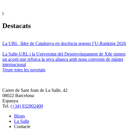
i
Destacats
La URL, líder de Catalunya en docència segons l’U-Ranking 2026
La Salle-URL i la Universitat del Desenvolupament de Xile signen
un acord que reforça la seva aliança amb nous convenis de màster
internacional
Veure totes les novetats
Carrer de Sant Joan de La Salle, 42
08022 Barcelona
Espanya
Tel.
(+34) 932902400
Blogs
La Salle
Contacte