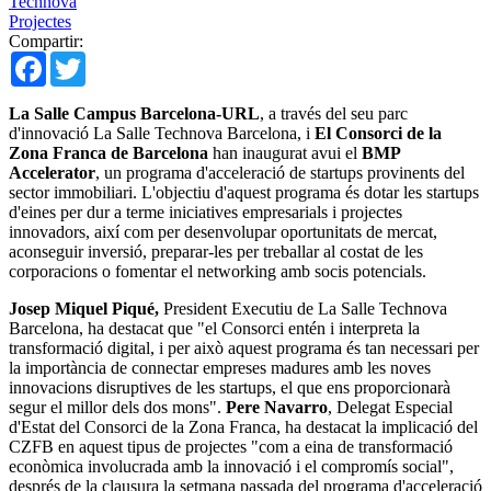
Technova
Projectes
Compartir:
Facebook
Twitter
La Salle Campus Barcelona-URL
, a través del seu parc
d'innovació La Salle Technova Barcelona, ​​i
El Consorci de la
Zona Franca de Barcelona
han inaugurat avui el
BMP
Accelerator
, un programa d'acceleració de startups provinents del
sector immobiliari. L'objectiu d'aquest programa és dotar les startups
d'eines per dur a terme iniciatives empresarials i projectes
innovadors, així com per desenvolupar oportunitats de mercat,
aconseguir inversió, preparar-les per treballar al costat de les
corporacions o fomentar el networking amb socis potencials.
Josep Miquel Piqué,
President Executiu de La Salle Technova
Barcelona, ​​ha destacat que "el Consorci entén i interpreta la
transformació digital, i per això aquest programa és tan necessari per
la importància de connectar empreses madures amb les noves
innovacions disruptives de les startups, el que ens proporcionarà
segur el millor dels dos mons".
Pere Navarro
, Delegat Especial
d'Estat del Consorci de la Zona Franca, ha destacat la implicació del
CZFB en aquest tipus de projectes "com a eina de transformació
econòmica involucrada amb la innovació i el compromís social",
després de la clausura la setmana passada del programa d'acceleració