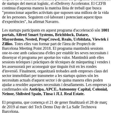
de startups del mercat logístic, el eDelivery Accelerator. El CZFB
continua d'aquesta manera la mateixa línia de treball que busca
"promocionar aquelles activitats que suposen una millora de la vida
de les persones. Seguirem col·laborant i potenciant aquest tipus
d'experiències", ha afirmat Navarro.
Les startups participants en aquest programa d'acceleració són
1001
portals, Alfred Smart Systems, Brichblock, Datare,
Mayordomo, Nested, PropCrowd, Realo, Urbitdata, Viewtek i
Zillios
. Totes elles van formar part de l'àrea de Proptech de
Barcelona Meeting Point 2018. El programa mantindrà sessions
one-to-one amb cadascuna d'elles per establir les seves necessitats i
dissenyar el programa per aportar-los valor. Mantindrà amb elles
sessions teòriques i pràctiques de tècniques de màrqueting i vendes i
les assessorarà per aconseguir que tinguin èxit en les rondes
d'inversió. Finalment, organitzarà trobades amb empreses claus del
sector immobiliari per transmetre a les startups quines són les
necessitats actuals d'aquest sector i de quina manera elles poden
ajudar a resoldre aquestes necessitats i desafiaments. Les empreses ja
confirmades són
Anticipa, APCE, Autonomy Capital, Colonial,
Neinor, Shibsted Spain, Tinsa i JLL Real Estate.
El programa, que comença el 21 de gener finalitzarà el 28 de març
de 2019 al marc del Tech Demo Day de La Salle Technova
Barcelona.