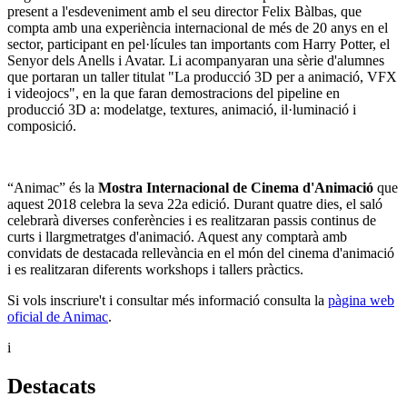
present a l'esdeveniment amb el seu director Felix Bàlbas, que
compta amb una experiència internacional de més de 20 anys en el
sector, participant en pel·lícules tan importants com Harry Potter, el
Senyor dels Anells i Avatar. Li acompanyaran una sèrie d'alumnes
que portaran un taller titulat "La producció 3D per a animació, VFX
i videojocs", en la que faran demostracions del pipeline en
producció 3D a: modelatge, textures, animació, il·luminació i
composició.
“Animac” és la
Mostra Internacional de Cinema d'Animació
que
aquest 2018 celebra la seva 22a edició. Durant quatre dies, el saló
celebrarà diverses conferències i es realitzaran passis continus de
curts i llargmetratges d'animació. Aquest any comptarà amb
convidats de destacada rellevància en el món del cinema d'animació
i es realitzaran diferents workshops i tallers pràctics.
Si vols inscriure't i consultar més informació consulta la
pàgina web
oficial de Animac
.
i
Destacats