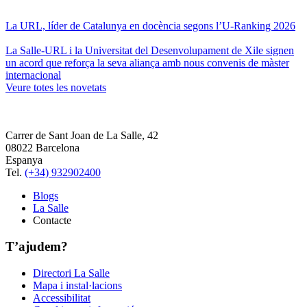
La URL, líder de Catalunya en docència segons l’U-Ranking 2026
La Salle-URL i la Universitat del Desenvolupament de Xile signen
un acord que reforça la seva aliança amb nous convenis de màster
internacional
Veure totes les novetats
Carrer de Sant Joan de La Salle, 42
08022 Barcelona
Espanya
Tel.
(+34) 932902400
Blogs
La Salle
Contacte
T’ajudem?
Directori La Salle
Mapa i instal·lacions
Accessibilitat