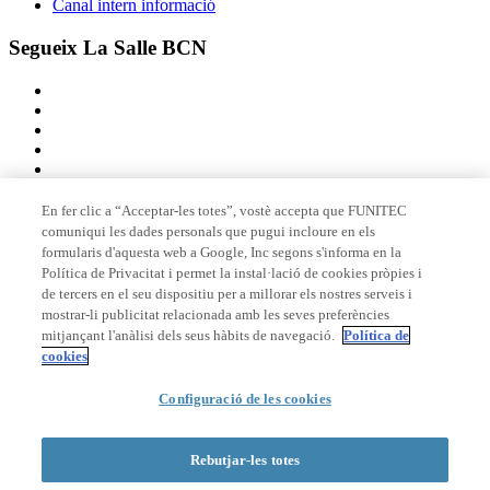
Canal intern informació
Segueix La Salle BCN
En fer clic a “Acceptar-les totes”, vostè accepta que FUNITEC
comuniqui les dades personals que pugui incloure en els
Membre de
formularis d'aquesta web a Google, Inc segons s'informa en la
Política de Privacitat i permet la instal·lació de cookies pròpies i
de tercers en el seu dispositiu per a millorar els nostres serveis i
mostrar-li publicitat relacionada amb les seves preferències
Acreditacions
mitjançant l'anàlisi dels seus hàbits de navegació.
Política de
cookies
Configuració de les cookies
© 2026 La Salle Campus Barcelona - URL |
Avís legal
|
Política de
privacitat
|
Política de cookies
Rebutjar-les totes
Formulari de cerca