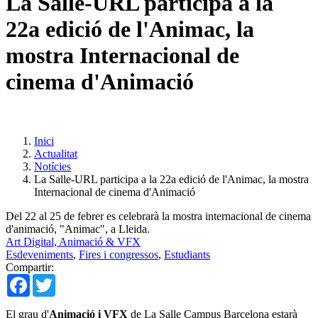
La Salle-URL participa a la
22a edició de l'Animac, la
mostra Internacional de
cinema d'Animació
Inici
Actualitat
Notícies
La Salle-URL participa a la 22a edició de l'Animac, la mostra
Internacional de cinema d'Animació
Del 22 al 25 de febrer es celebrarà la mostra internacional de cinema
d'animació, "Animac", a Lleida.
Art Digital, Animació & VFX
Esdeveniments
,
Fires i congressos
,
Estudiants
Compartir:
Facebook
Twitter
El grau d'
Animació i VFX
de La Salle Campus Barcelona estarà