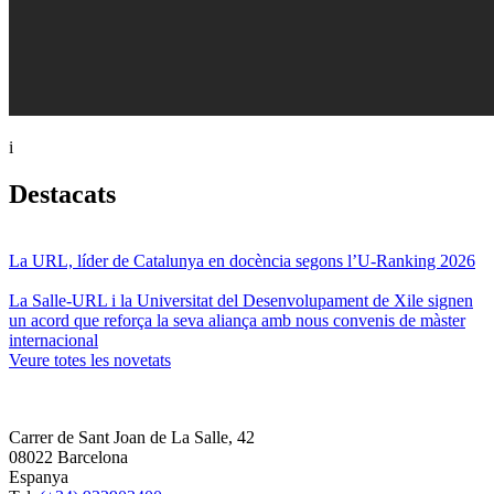
i
Destacats
La URL, líder de Catalunya en docència segons l’U-Ranking 2026
La Salle-URL i la Universitat del Desenvolupament de Xile signen
un acord que reforça la seva aliança amb nous convenis de màster
internacional
Veure totes les novetats
Carrer de Sant Joan de La Salle, 42
08022 Barcelona
Espanya