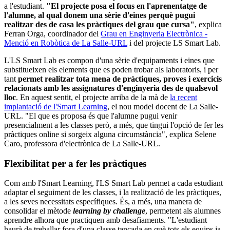
a l'estudiant.
"El projecte posa el focus en l'aprenentatge de
l'alumne, al qual donem una sèrie d'eines perquè pugui
realitzar des de casa les pràctiques del grau que cursa"
, explica
Ferran Orga, coordinador del
Grau en Enginyeria Electrònica -
Menció en Robòtica de La Salle-URL
i del projecte LS Smart Lab.
L'LS Smart Lab es compon d'una sèrie d'equipaments i eines que
substitueixen els elements que es poden trobar als laboratoris, i per
tant
permet realitzar tota mena de pràctiques, proves i exercicis
relacionats amb les assignatures d'enginyeria des de qualsevol
lloc
. En aquest sentit, el projecte arriba de la mà de
la recent
implantació de l'Smart Learning
, el nou model docent de La Salle-
URL. "El que es proposa és que l'alumne pugui venir
presencialment a les classes però, a més, que tingui l'opció de fer les
pràctiques online si sorgeix alguna circumstància", explica Selene
Caro, professora d'electrònica de La Salle-URL.
Flexibilitat per a fer les pràctiques
Com amb l'Smart Learning, l'LS Smart Lab permet a cada estudiant
adaptar el seguiment de les classes, i la realització de les pràctiques,
a les seves necessitats específiques. És, a més, una manera de
consolidar el mètode
learning by challenge
, permetent als alumnes
aprendre alhora que practiquen amb desafiaments. "L'estudiant
haurà de treballar fora d'una classe tancada en què tots els equips ja