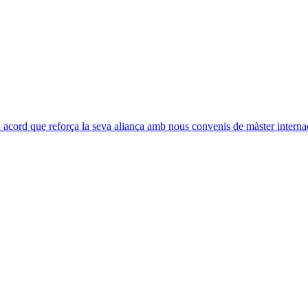
acord que reforça la seva aliança amb nous convenis de màster interna