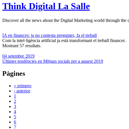
Think Digital La Salle
Discover all the news about the Digital Marketing world through the c
IA en finances: ja no contesta preguntes, fa el treball
Com la intel·ligència artificial ja està transformant el treball financer.
Mostrant 57 resultats.
04 setembre 2019
Últimes tendències en Mitjans socials per a aquest 2019
Pàgines
« primero
‹ anterior
1
2
3
4
5
6
7