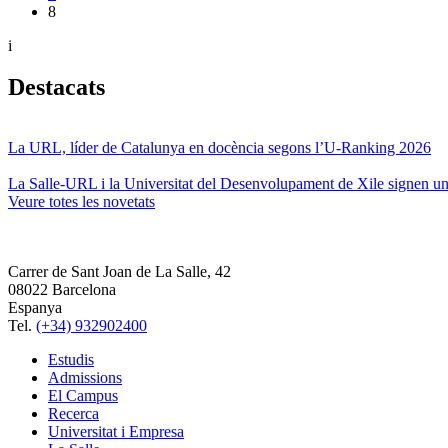
8
i
Destacats
La URL, líder de Catalunya en docència segons l’U-Ranking 2026
La Salle-URL i la Universitat del Desenvolupament de Xile signen un 
Veure totes les novetats
Carrer de Sant Joan de La Salle, 42
08022 Barcelona
Espanya
Tel.
(+34) 932902400
Estudis
Admissions
El Campus
Recerca
Universitat i Empresa