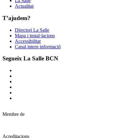
La Salle
Actualitat
T’ajudem?
Directori La Salle
Mapa i instal·lacions
Accessibilitat
Canal intern informació
Segueix La Salle BCN
Membre de
Acreditacions