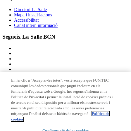
Directori La Salle
Mapa i instal·lacions
Accessibilitat
Canal intern informació
Segueix La Salle BCN
En fer clic a “Acceptar-les totes”, vostè accepta que FUNITEC
comuniqui les dades personals que pugui incloure en els
Membre de
formularis d'aquesta web a Google, Inc segons s'informa en la
Política de Privacitat i permet la instal·lació de cookies pròpies i
de tercers en el seu dispositiu per a millorar els nostres serveis i
mostrar-li publicitat relacionada amb les seves preferències
Acreditacions
mitjançant l'anàlisi dels seus hàbits de navegació.
Política de
cookies
Configuració de les cookies