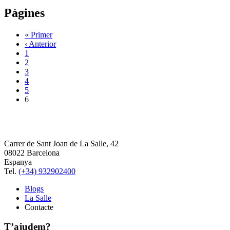
Pàgines
« Primer
‹ Anterior
1
2
3
4
5
6
Carrer de Sant Joan de La Salle, 42
08022 Barcelona
Espanya
Tel.
(+34) 932902400
Blogs
La Salle
Contacte
T’ajudem?