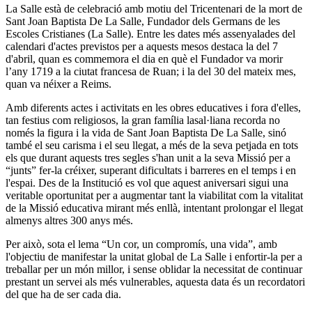
La Salle està de celebració amb motiu del Tricentenari de la mort de
Sant Joan Baptista De La Salle, Fundador dels Germans de les
Escoles Cristianes (La Salle). Entre les dates més assenyalades del
calendari d'actes previstos per a aquests mesos destaca la del 7
d'abril, quan es commemora el dia en què el Fundador va morir
l’any 1719 a la ciutat francesa de Ruan; i la del 30 del mateix mes,
quan va néixer a Reims.
Amb diferents actes i activitats en les obres educatives i fora d'elles,
tan festius com religiosos, la gran família lasal·liana recorda no
només la figura i la vida de Sant Joan Baptista De La Salle, sinó
també el seu carisma i el seu llegat, a més de la seva petjada en tots
els que durant aquests tres segles s'han unit a la seva Missió per a
“junts” fer-la créixer, superant dificultats i barreres en el temps i en
l'espai. Des de la Institució es vol que aquest aniversari sigui una
veritable oportunitat per a augmentar tant la viabilitat com la vitalitat
de la Missió educativa mirant més enllà, intentant prolongar el llegat
almenys altres 300 anys més.
Per això, sota el lema “Un cor, un compromís, una vida”, amb
l'objectiu de manifestar la unitat global de La Salle i enfortir-la per a
treballar per un món millor, i sense oblidar la necessitat de continuar
prestant un servei als més vulnerables, aquesta data és un recordatori
del que ha de ser cada dia.