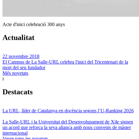
Acte d'inici celebració 300 anys
Actualitat
22 novembre 2018
El Campus de La Salle-URL celebra l'inici del Tricentenari de la
mort del seu fundador
Més novetats
i
Destacats
La URL, líder de Catalunya en docència segons l’U-Ranking 2026
La Salle-URL i la Universitat del Desenvolupament de Xile signen
un acord que reforça la seva aliança amb nous convenis de màster
internacional
Veure totes les novetats