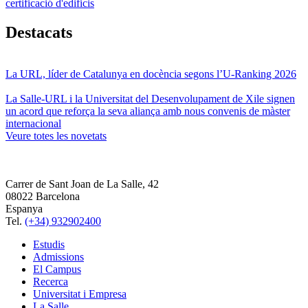
certificació d'edificis
Destacats
La URL, líder de Catalunya en docència segons l’U-Ranking 2026
La Salle-URL i la Universitat del Desenvolupament de Xile signen
un acord que reforça la seva aliança amb nous convenis de màster
internacional
Veure totes les novetats
Carrer de Sant Joan de La Salle, 42
08022 Barcelona
Espanya
Tel.
(+34) 932902400
Estudis
Admissions
El Campus
Recerca
Universitat i Empresa
La Salle