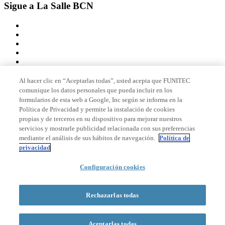
Sigue a La Salle BCN
Al hacer clic en “Aceptarlas todas”, usted acepta que FUNITEC
comunique los datos personales que pueda incluir en los
Miembro de
formularios de esta web a Google, Inc según se informa en la
Política de Privacidad y permite la instalación de cookies
propias y de terceros en su dispositivo para mejorar nuestros
servicios y mostrarle publicidad relacionada con sus preferencias
Acreditaciones
mediante el análisis de sus hábitos de navegación.
Política de
privacidad
Configuración cookies
© 2026 La Salle Campus Barcelona - URL |
Aviso legal
|
Política de
privacidad
|
Política de cookies
Rechazarlas todas
Formulario de búsqueda
Aceptarlas todas