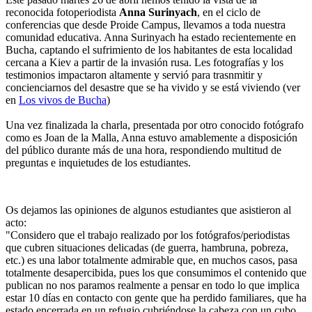
reconocida fotoperiodista
Anna Surinyach
, en el ciclo de
conferencias que desde Proide Campus, llevamos a toda nuestra
comunidad educativa. Anna Surinyach ha estado recientemente en
Bucha, captando el sufrimiento de los habitantes de esta localidad
cercana a Kiev a partir de la invasión rusa. Les fotografías y los
testimonios impactaron altamente y servió para trasnmitir y
concienciarnos del desastre que se ha vivido y se está viviendo (ver
en
Los vivos de Bucha
)
Una vez finalizada la charla, presentada por otro conocido fotógrafo
como es Joan de la Malla, Anna estuvo amablemente a disposición
del público durante más de una hora, respondiendo multitud de
preguntas e inquietudes de los estudiantes.
Os dejamos las opiniones de algunos estudiantes que asistieron al
acto:
"Considero que el trabajo realizado por los fotógrafos/periodistas
que cubren situaciones delicadas (de guerra, hambruna, pobreza,
etc.) es una labor totalmente admirable que, en muchos casos, pasa
totalmente desapercibida, pues los que consumimos el contenido que
publican no nos paramos realmente a pensar en todo lo que implica
estar 10 días en contacto con gente que ha perdido familiares, que ha
estado encerrada en un refugio cubriéndose la cabeza con un cubo