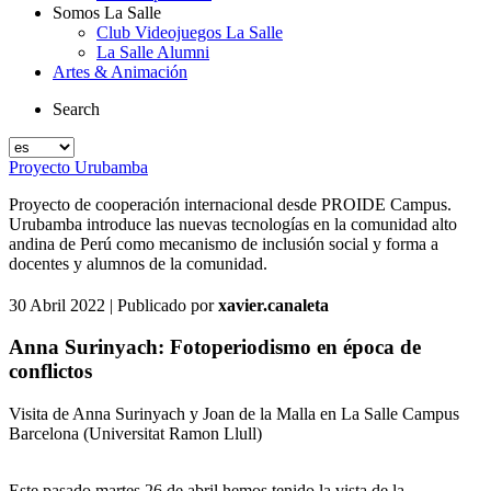
Somos La Salle
Club Videojuegos La Salle
La Salle Alumni
Artes & Animación
Search
Proyecto Urubamba
Proyecto de cooperación internacional desde PROIDE Campus.
Urubamba introduce las nuevas tecnologías en la comunidad alto
andina de Perú como mecanismo de inclusión social y forma a
docentes y alumnos de la comunidad.
30 Abril 2022
| Publicado por
xavier.canaleta
Anna Surinyach: Fotoperiodismo en época de
conflictos
Visita de Anna Surinyach y Joan de la Malla en La Salle Campus
Barcelona (Universitat Ramon Llull)
Este pasado martes 26 de abril hemos tenido la vista de la