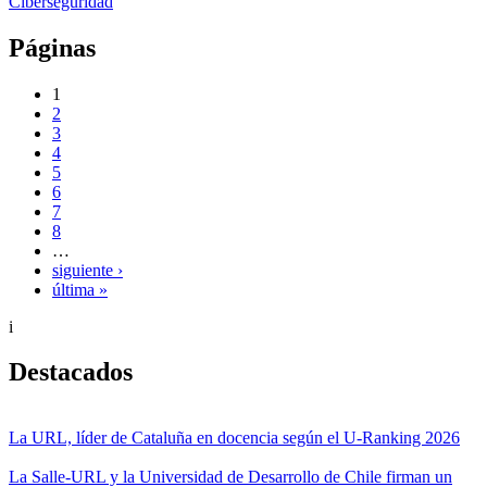
Ciberseguridad
Páginas
1
2
3
4
5
6
7
8
…
siguiente ›
última »
i
Destacados
La URL, líder de Cataluña en docencia según el U-Ranking 2026
La Salle-URL y la Universidad de Desarrollo de Chile firman un