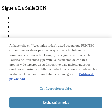
Sigue a La Salle BCN
Al hacer clic en “Aceptarlas todas”, usted acepta que FUNITEC
comunique los datos personales que pueda incluir en los
Miembro de
formularios de esta web a Google, Inc según se informa en la
Política de Privacidad y permite la instalación de cookies
propias y de terceros en su dispositivo para mejorar nuestros
servicios y mostrarle publicidad relacionada con sus preferencias
Acreditaciones
mediante el análisis de sus hábitos de navegación.
Política de
privacidad
Configuración cookies
© 2026 La Salle Campus Barcelona - URL |
Aviso legal
|
Política de
privacidad
|
Política de cookies
Rechazarlas todas
Formulario de búsqueda