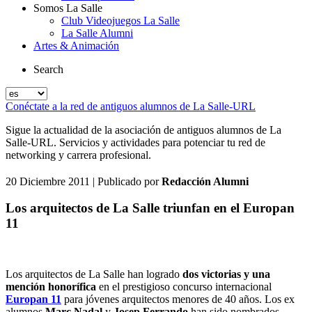
Somos La Salle
Club Videojuegos La Salle
La Salle Alumni
Artes & Animación
Search
Conéctate a la red de antiguos alumnos de La Salle-URL
Sigue la actualidad de la asociación de antiguos alumnos de La
Salle-URL. Servicios y actividades para potenciar tu red de
networking y carrera profesional.
20 Diciembre 2011
| Publicado por
Redacción Alumni
Los arquitectos de La Salle triunfan en el Europan
11
Los arquitectos de La Salle han logrado
dos victorias y una
mención honorífica
en el prestigioso concurso internacional
Europan 11
para jóvenes arquitectos menores de 40 años. Los ex
alumnos
Marc Nadal
y
Josep Ferrando
han sido nombrados