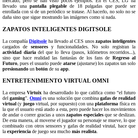
mercado, pero se han visto pocos ejemplos. En el CES, LG ha
llevado una
pantalla
plegable
de 18 pulgadas que puede ser
enrollada con si de un periódico se tratase. Al hacerlo, no solo no se
daña sino que sigue mostrando las imágenes como si nada.
ZAPATOS INTELIGENTES DIGITSOLE
La compañía
Digitsole
ha llevado al CES unos
zapatos
inteligentes
cargados de
sensores
y funcionalidades. No solo registran la
actividad
diaria
del que lo lleva (pasos, kilómetros recorridos...),
sino que hace realidad las fantasías de los fans de
Regreso
al
Futuro
, pues el usuario puede
atarse
(ajustarse) los zapatos tan solo
presionando
un
botón
de su
app
.
ENTRETENIMIENTO VIRTUAL OMNI
La empresa
Virtuix
ha desarrollado lo que califica como “el futuro
del
gaming
”.
Omni
es una solución que combina
gafas de realidad
virtual
(y
juego
virtual, por supuesto) con una
plataforma
física en
la que el usuario está atado a esta, pero puede hacer los movimientos
de andar o correr gracias a unos
zapatos
especiales
que se deslizan.
De esta manera, al moverse el jugador su personaje se mueve, lo que
combinado con otros sensores y gafas de realidad virutal, hace que
la
experiencia
de juego sea mucho
más
realista
.