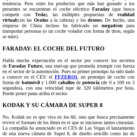
tendencia. Pero entre los productos que más han gustado a los
presentes se encuentran el coche eléctrico
Faraday
(que busca
competir con
Tesla
), las múltiples propuestas de
realidad
virtual
(con las
Oculus
a la cabeza) y los
drones
. De hecho, una
empresa de China incluso ha fabricado un
megadron
para
transportar personas (o un coche volador con forma de dron, según
se mire).
FARADAY: EL COCHE DEL FUTURO
Había mucha expectación en el sector por conocer los secretos
de
Faraday
Future,
una start-up que prometía irrumpir con fuerza
en el sector de la automoción. Pues su primer prototipo ha sido dado
a conocer en el CES: el
FFZERO1
, un prototipo de coche con
forma de
batmóvil
y 1.000
caballos
de
potencia
(de 0 a 100 en 3
segundos), con una velocidad tope de 320 kilómetros por hora.
Puede poner patas arriba el sector.
KODAK Y SU CÁMARA DE SUPER 8
No, Kodak no es que viva en los 60, sino que busca precisamente
revivir el formato de los 8mm en el que se iniciaron tantos cineastas.
La compañía ha anunciado en el CES de Las Vegas el lanzamiento
de una nueva cámara de Super 8, de diseño sencillo como las de