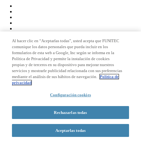
Al hacer clic en “Aceptarlas todas”, usted acepta que FUNITEC
comunique los datos personales que pueda incluir en los
Miembro de
formularios de esta web a Google, Inc según se informa en la
Política de Privacidad y permite la instalación de cookies
propias y de terceros en su dispositivo para mejorar nuestros
servicios y mostrarle publicidad relacionada con sus preferencias
Acreditaciones
mediante el análisis de sus hábitos de navegación.
Política de
privacidad
Configuración cookies
© 2026 La Salle Campus Barcelona - URL |
Aviso legal
|
Política de
privacidad
|
Política de cookies
Formulario de búsqueda
Rechazarlas todas
Aceptarlas todas