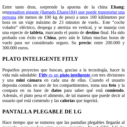
Entre tanto dron, sorprende la apuesta de la china
Ehang
:
un
megadron gigante (llamado Ehang184) que puede transportar una
persona
(de menos de 100 kg de peso) a unos 100 kilómetors por
hora en un viaje máximo de 23 minutos de vuelo.. Este "coche
volador" eléctrico, despega y aterriza en vertical, y se maneja con
una especie de
tableta
, marcando el punto de
destino
final. Ha sido
probado con éxito en
China
, pero aún le faltan muchas horas de
vuelo para ser considerado seguro. Su
precio
: entre 200.000 y
300.000 euros.
PLATO INTELIGENTE FITLY
Pequeños proyectos que buscan, gracias a la tecnología, hacer la
vida más saludable:
Fitly
es un
plato inteligente
con tres divisiones
y una
mini cámara
en cada una de ellas. Cuando el usuario
deposita comida en uno de los compartimentos, toma una
foto
y la
compara en su base de
datos
para saber qué está
comiendo
.
Además, el plato pesa el alimento, de tal manera que puede decir al
usuario qué está comiendo y las
calorías
que ingerirá.
PANTALLA PLEGABLE DE LG
Hace tiempo que se rumorea que las pantallas plegables llegarán al