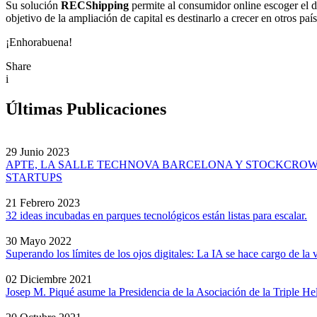
Su solución
RECShipping
permite al consumidor online escoger el dí
objetivo de la ampliación de capital es destinarlo a crecer en otros paí
¡Enhorabuena!
Share
i
Últimas Publicaciones
29 Junio 2023
APTE, LA SALLE TECHNOVA BARCELONA Y STOCKCROWD
STARTUPS
21 Febrero 2023
32 ideas incubadas en parques tecnológicos están listas para escalar.
30 Mayo 2022
Superando los límites de los ojos digitales: La IA se hace cargo de la
02 Diciembre 2021
Josep M. Piqué asume la Presidencia de la Asociación de la Triple Hel