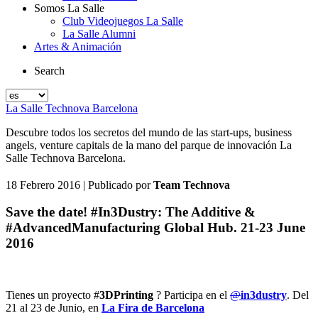
Somos La Salle
Club Videojuegos La Salle
La Salle Alumni
Artes & Animación
Search
La Salle Technova Barcelona
Descubre todos los secretos del mundo de las start-ups, business
angels, venture capitals de la mano del parque de innovación La
Salle Technova Barcelona.
18 Febrero 2016
| Publicado por
Team Technova
Save the date! #In3Dustry: The Additive &
#AdvancedManufacturing Global Hub. 21-23 June
2016
Tienes un proyecto #
3DPrinting
? Participa en el
@
in3dustry
. Del
21 al 23 de Junio, en
La Fira de Barcelona