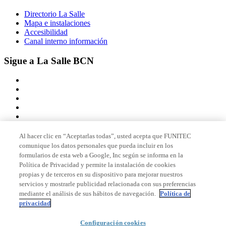
Directorio La Salle
Mapa e instalaciones
Accesibilidad
Canal interno información
Sigue a La Salle BCN
Al hacer clic en “Aceptarlas todas”, usted acepta que FUNITEC
comunique los datos personales que pueda incluir en los
Miembro de
formularios de esta web a Google, Inc según se informa en la
Política de Privacidad y permite la instalación de cookies
propias y de terceros en su dispositivo para mejorar nuestros
servicios y mostrarle publicidad relacionada con sus preferencias
Acreditaciones
mediante el análisis de sus hábitos de navegación.
Política de
privacidad
Configuración cookies
© 2026 La Salle Campus Barcelona - URL |
Aviso legal
|
Política de