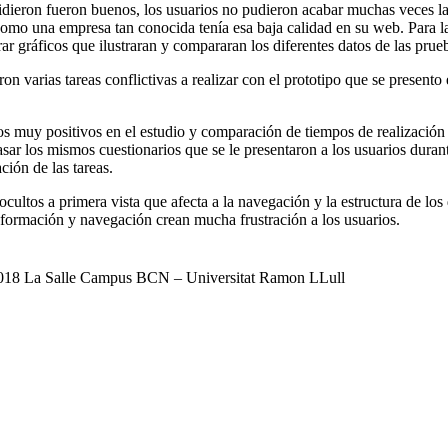
midieron fueron buenos, los usuarios no pudieron acabar muchas veces l
mo una empresa tan conocida tenía esa baja calidad en su web. Para la c
ar gráficos que ilustraran y compararan los diferentes datos de las prue
n varias tareas conflictivas a realizar con el prototipo que se presento 
os muy positivos en el estudio y comparación de tiempos de realización d
ar los mismos cuestionarios que se le presentaron a los usuarios durant
ción de las tareas.
ultos a primera vista que afecta a la navegación y la estructura de los
información y navegación crean mucha frustración a los usuarios.
018 La Salle Campus BCN – Universitat Ramon LLull